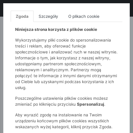
LIKWIDACJA KOLEKCJI!
+ ekstra
-10% z kodem: ALL10
(zakupy
od 120zł) 💣
KUP TERAZ!
Zgoda
Szczegóły
O plikach cookie
MONNARI
QUIOSQUE
FEMESTAGE
Niniejsza strona korzysta z plików cookie
Wykorzystujemy pliki cookie do spersonalizowania
treści i reklam, aby oferować funkcje
społecznościowe i analizować ruch w naszej witrynie.
Informacje o tym, jak korzystasz z naszej witryny,
udostępniamy partnerom społecznościowym,
reklamowym i analitycznym. Partnerzy mogą
połączyć te informacje z innymi danymi otrzymanymi
od Ciebie lub uzyskanymi podczas korzystania z ich
51015kids
Dziewczynki 7-12 lat
usług.
Skarpetki dziewczęce 3-pak krótkie
Poszczególne ustawienia plików cookies możesz
zmieniać po kliknięciu przycisku
Spersonalizuj
.
Aby wyrazić zgodę na instalowanie na Twoim
urządzeniu końcowym plików cookies wszystkich
wskazanych wyżej kategorii, kliknij przycisk Zgoda.