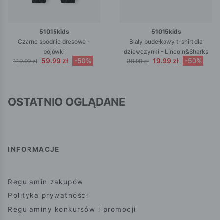
51015kids
51015kids
Czarne spodnie dresowe -
Biały pudełkowy t-shirt dla
bojówki
dziewczynki - Lincoln&Sharks
59.99 zł
-50%
19.99 zł
-50%
119.99 zł
39.99 zł
OSTATNIO OGLĄDANE
INFORMACJE
Regulamin zakupów
Polityka prywatności
Regulaminy konkursów i promocji