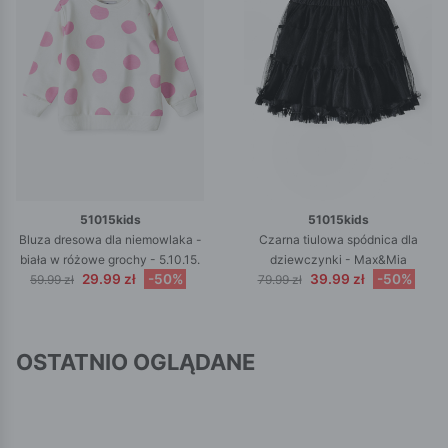
51015kids
51015kids
Bluza dresowa dla niemowlaka -
Czarna tiulowa spódnica dla
biała w różowe grochy - 5.10.15.
dziewczynki - Max&Mia
29.99 zł
-50%
39.99 zł
-50%
59.99 zł
79.99 zł
OSTATNIO OGLĄDANE