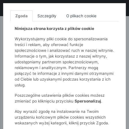
LIKWIDACJA KOLEKCJI!
+ ekstra
-10% z kodem: ALL10
(zakupy
od 120zł) 💣
KUP TERAZ!
Zgoda
Szczegóły
O plikach cookie
MONNARI
QUIOSQUE
FEMESTAGE
Niniejsza strona korzysta z plików cookie
Wykorzystujemy pliki cookie do spersonalizowania
treści i reklam, aby oferować funkcje
społecznościowe i analizować ruch w naszej witrynie.
Informacje o tym, jak korzystasz z naszej witryny,
udostępniamy partnerom społecznościowym,
reklamowym i analitycznym. Partnerzy mogą
połączyć te informacje z innymi danymi otrzymanymi
od Ciebie lub uzyskanymi podczas korzystania z ich
51015kids
Dziewczynki 7-12 lat
usług.
Spinka do włosów ozdobiona kokardą
Poszczególne ustawienia plików cookies możesz
zmieniać po kliknięciu przycisku
Spersonalizuj
.
Aby wyrazić zgodę na instalowanie na Twoim
urządzeniu końcowym plików cookies wszystkich
wskazanych wyżej kategorii, kliknij przycisk Zgoda.