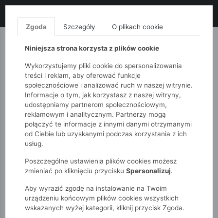
LIKWIDACJA KOLEKCJI!
+ ekstra
-10% z kodem: ALL10
(zakupy
od 120zł) 💣
KUP TERAZ!
Zgoda
Szczegóły
O plikach cookie
MONNARI
QUIOSQUE
FEMESTAGE
Niniejsza strona korzysta z plików cookie
Wykorzystujemy pliki cookie do spersonalizowania
treści i reklam, aby oferować funkcje
społecznościowe i analizować ruch w naszej witrynie.
Informacje o tym, jak korzystasz z naszej witryny,
udostępniamy partnerom społecznościowym,
reklamowym i analitycznym. Partnerzy mogą
połączyć te informacje z innymi danymi otrzymanymi
od Ciebie lub uzyskanymi podczas korzystania z ich
51015kids
Dziewczynki 7-12 lat
usług.
Spodnie dresowe dziewczęce ecru– swetrowy komplet z
warkoczami
Poszczególne ustawienia plików cookies możesz
zmieniać po kliknięciu przycisku
Spersonalizuj
.
Aby wyrazić zgodę na instalowanie na Twoim
urządzeniu końcowym plików cookies wszystkich
wskazanych wyżej kategorii, kliknij przycisk Zgoda.