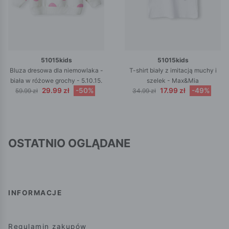
51015kids
51015kids
Bluza dresowa dla niemowlaka -
T-shirt biały z imitacją muchy i
biała w różowe grochy - 5.10.15.
szelek - Max&Mia
29.99 zł
-50%
17.99 zł
-49%
59.99 zł
34.99 zł
OSTATNIO OGLĄDANE
INFORMACJE
Regulamin zakupów