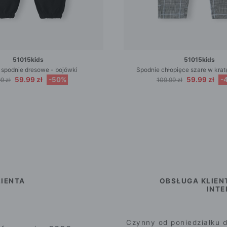
51015kids
51015kids
 spodnie dresowe - bojówki
Spodnie chłopięce szare w kra
59.99 zł
-50%
59.99 zł
-
9 zł
109.99 zł
IENTA
OBSŁUGA KLIEN
INT
Czynny od poniedziałku d