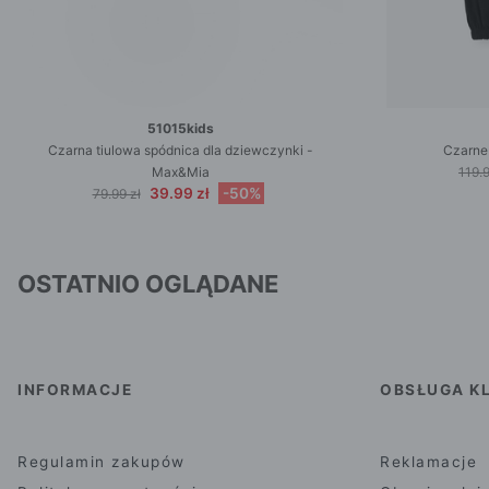
51015kids
Czarna tiulowa spódnica dla dziewczynki -
Czarne
Max&Mia
119.9
39.99 zł
-50%
79.99 zł
OSTATNIO OGLĄDANE
INFORMACJE
OBSŁUGA KL
Regulamin zakupów
Reklamacje