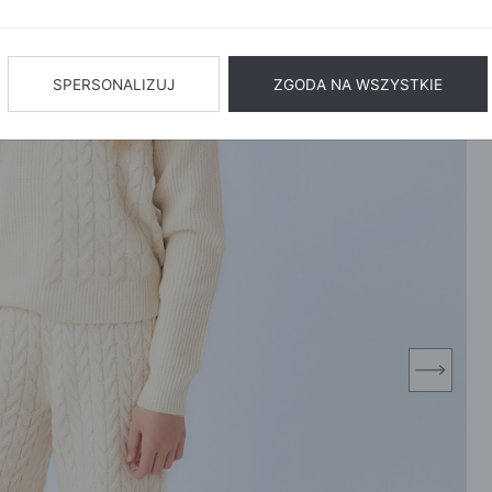
BIŻUTERIA
BIELIZN
AŻ WSZYSTKIE
SPERSONALIZUJ
ZGODA NA WSZYSTKIE
next