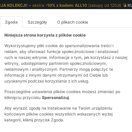
JA KOLEKCJI!
+ ekstra
-10% z kodem: ALL10
(zakupy od 120zł) 💣
K
Zgoda
Szczegóły
O plikach cookie
Niniejsza strona korzysta z plików cookie
NKI 7-12 LAT
CHŁOPCY 2-7 LAT
CHŁOPCY 7-12
Wykorzystujemy pliki cookie do spersonalizowania treści i
reklam, aby oferować funkcje społecznościowe i analizować
ruch w naszej witrynie. Informacje o tym, jak korzystasz z naszej
 z dekoracyjnym splotem
E
IRTY
KOMPLETY
SPODNIE
T-SHIRTY
BEZRĘKAWN
T-SHIRTY
BEZRĘK
witryny, udostępniamy partnerom społecznościowym,
reklamowym i analitycznym. Partnerzy mogą połączyć te
Y I BLUZY Z
GINSY
SZORTY
KOSZULE
LEGGINSY
ZESTAWY
KOSZULE
SPODNI
informacje z innymi danymi otrzymanymi od Ciebie lub
UREM
DNIE
AKCESORIA
BLUZKI
SPODNIE
SZORTY
BLUZY I B
SPODNI
uzyskanymi podczas korzystania z ich usług.
TRY
SOWE
DRESOWE
KAPTUREM
BIELIZNA
BLUZY I BLUZY Z
AKCESORIA
JEANSY
Poszczególne ustawienia plików cookies możesz zmieniać po
ULE I BLUZKI
NSY
KAPTUREM
JEANSY
SWETRY
SKARPETKI I
KOMPL
CZAPKI, 
kliknięciu przycisku
Spersonalizuj
.
RAJSTOPY
KURTKI
KURTKI
DRESOW
KOMINY
KI
SUKIENKI
Aby wyrazić zgodę na instalowanie na Twoim urządzeniu
OZDOBY DO
SKARPET
CZKI
SPÓDNICZKI
końcowym plików cookies wszystkich wskazanych wyżej
WŁOSÓW
RAJSTO
kategorii, kliknij przycisk Zgoda.
KURTKI
POKAŻ WS
CZAPKI I
OZDOBY
AWNIKI
KAPELUSZE
WŁOSÓ
POKAŻ WSZYSTKIE