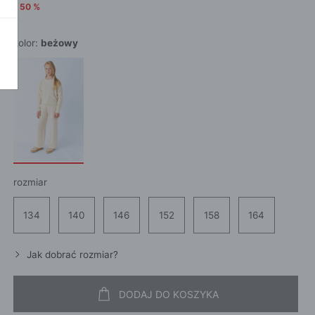
-
50
%
POKAŻ WSZ
A
kolor:
beżowy
rozmiar
134
140
146
152
158
164
Jak dobrać rozmiar?
DODAJ DO KOSZYKA