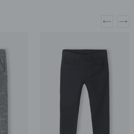
prev
next