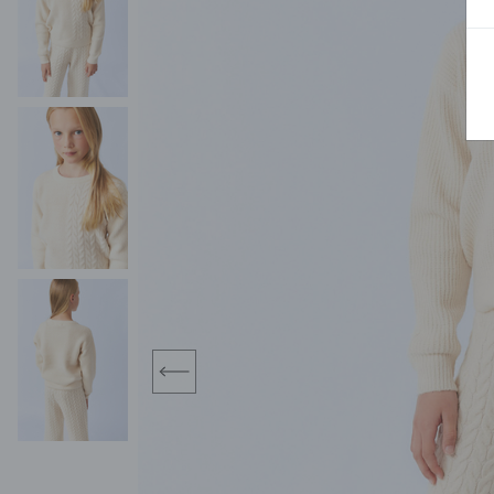
BLUZY
SPODENKI
SWETRY
T-SHIRTY
KOMBINEZONY I
POKAŻ WSZYSTKIE
POK
CZAPKI
KURTKI
SWETRY
SKARPETKI
JEANSY
SZORTY
KOMPLETY
SKARPETY/RAJSTOPY
CZAPKI
KOMPLETY DLA
NIEMOWLAKÓW-
DZIEWCZYNEK
RAMPERSY
prev
POKAŻ WSZYSTKIE