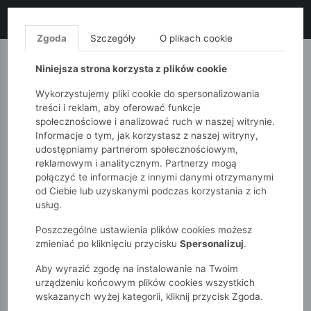
LIKWIDACJA KOLEKCJI!
+ ekstra
-10% z kodem: ALL10
(zakupy
od 120zł) 💣
KUP TERAZ!
Zgoda
Szczegóły
O plikach cookie
MONNARI
QUIOSQUE
FEMESTAGE
Niniejsza strona korzysta z plików cookie
Wykorzystujemy pliki cookie do spersonalizowania
treści i reklam, aby oferować funkcje
społecznościowe i analizować ruch w naszej witrynie.
Informacje o tym, jak korzystasz z naszej witryny,
udostępniamy partnerom społecznościowym,
reklamowym i analitycznym. Partnerzy mogą
połączyć te informacje z innymi danymi otrzymanymi
od Ciebie lub uzyskanymi podczas korzystania z ich
51015kids
Niemowlak
Chłopcy
usług.
Granatowe chinosy w prążek dla chłopca
Poszczególne ustawienia plików cookies możesz
zmieniać po kliknięciu przycisku
Spersonalizuj
.
Aby wyrazić zgodę na instalowanie na Twoim
urządzeniu końcowym plików cookies wszystkich
wskazanych wyżej kategorii, kliknij przycisk Zgoda.