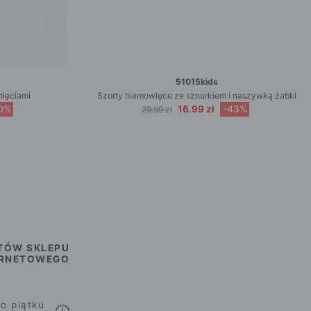
51015kids
nięciami
Szorty niemowlęce ze sznurkiem i naszywką żabki
0%
16.99 zł
-43%
29.99 zł
TÓW SKLEPU
ERNETOWEGO
o piątku