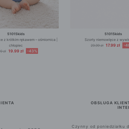
51015kids
51015kids
e z krótkim rękawem – ośmiornica |
Szorty niemowlęce z wywi
17.99 zł
-4
chłopiec
29.99 zł
19.99 zł
-43%
9 zł
IENTA
OBSŁUGA KLIEN
INT
Czynny od poniedziałku d