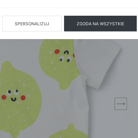
BIŻUTERIA
BIELIZN
AŻ WSZYSTKIE
SPERSONALIZUJ
ZGODA NA WSZYSTKIE
next