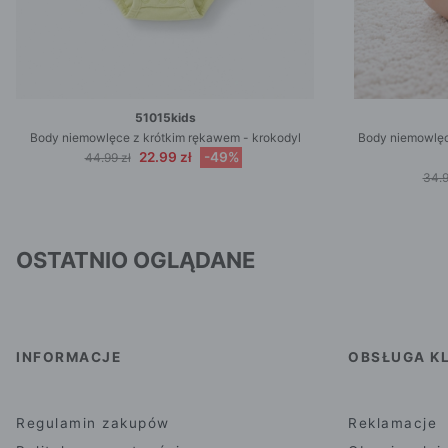
51015kids
Body niemowlęce z krótkim rękawem - krokodyl
Body niemowlęc
22.99 zł
-49%
44.99 zł
34.9
OSTATNIO OGLĄDANE
INFORMACJE
OBSŁUGA KL
Regulamin zakupów
Reklamacje