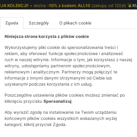
JA KOLEKCJI!
+ ekstra
-10% z kodem: ALL10
(zakupy od 120zł) 💣
K
Zgoda
Szczegóły
O plikach cookie
Niniejsza strona korzysta z plików cookie
NKI 7-12 LAT
CHŁOPCY 2-7 LAT
CHŁOPCY 7-12
Wykorzystujemy pliki cookie do spersonalizowania treści i
reklam, aby oferować funkcje społecznościowe i analizować
ruch w naszej witrynie. Informacje o tym, jak korzystasz z naszej
a w cytrynki
E
IRTY
KOMPLETY
SPODNIE
T-SHIRTY
BEZRĘKAWN
T-SHIRTY
BEZRĘK
witryny, udostępniamy partnerom społecznościowym,
reklamowym i analitycznym. Partnerzy mogą połączyć te
Y I BLUZY Z
GINSY
SZORTY
KOSZULE
LEGGINSY
ZESTAWY
KOSZULE
SPODNI
informacje z innymi danymi otrzymanymi od Ciebie lub
UREM
DNIE
AKCESORIA
BLUZKI
SPODNIE
SZORTY
BLUZY I B
SPODNI
uzyskanymi podczas korzystania z ich usług.
TRY
SOWE
DRESOWE
KAPTUREM
BIELIZNA
BLUZY I BLUZY Z
AKCESORIA
JEANSY
Poszczególne ustawienia plików cookies możesz zmieniać po
ULE I BLUZKI
NSY
KAPTUREM
JEANSY
SWETRY
SKARPETKI I
KOMPL
CZAPKI, 
kliknięciu przycisku
Spersonalizuj
.
RAJSTOPY
KURTKI
KURTKI
DRESOW
KOMINY
KI
SUKIENKI
Aby wyrazić zgodę na instalowanie na Twoim urządzeniu
OZDOBY DO
SKARPET
CZKI
SPÓDNICZKI
końcowym plików cookies wszystkich wskazanych wyżej
WŁOSÓW
RAJSTO
kategorii, kliknij przycisk Zgoda.
KURTKI
POKAŻ WS
CZAPKI I
OZDOBY
AWNIKI
KAPELUSZE
WŁOSÓ
POKAŻ WSZYSTKIE