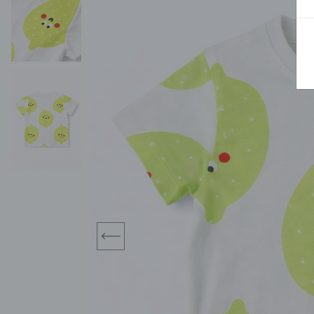
BLUZY
SPODENKI
SWETRY
T-SHIRTY
KOMBINEZONY I
POKAŻ WSZYSTKIE
POK
CZAPKI
KURTKI
SWETRY
SKARPETKI
JEANSY
SZORTY
KOMPLETY
SKARPETY/RAJSTOPY
CZAPKI
KOMPLETY DLA
NIEMOWLAKÓW-
DZIEWCZYNEK
RAMPERSY
prev
POKAŻ WSZYSTKIE