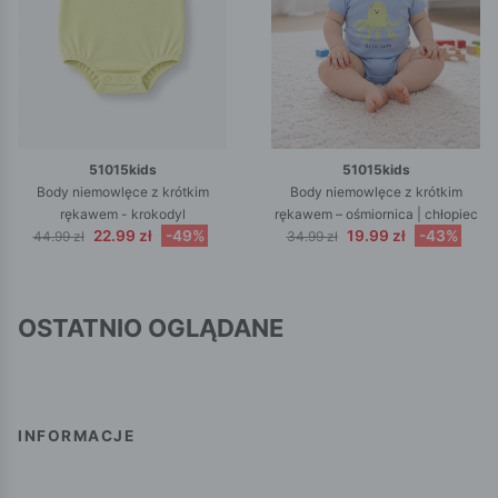
51015kids
51015kids
Body niemowlęce z krótkim
Body niemowlęce z krótkim
rękawem - krokodyl
rękawem – ośmiornica | chłopiec
22.99 zł
-49%
19.99 zł
-43%
44.99 zł
34.99 zł
OSTATNIO OGLĄDANE
INFORMACJE