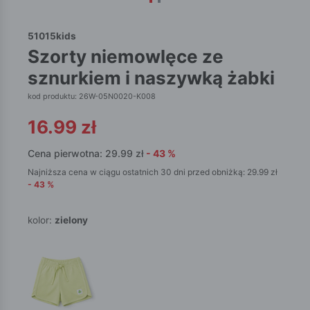
51015kids
szorty niemowlęce ze
sznurkiem i naszywką żabki
kod produktu: 26W-05N0020-K008
16.99
zł
Cena pierwotna:
29.99
zł
-
43
%
Najniższa cena w ciągu ostatnich 30 dni przed obniżką:
29.99
zł
-
43
%
kolor:
zielony