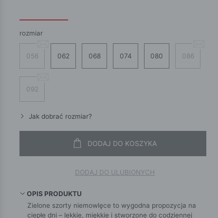
rozmiar
056
062
068
074
080
086
092
Jak dobrać rozmiar?
DODAJ DO KOSZYKA
DODAJ DO ULUBIONYCH
OPIS PRODUKTU
Zielone szorty niemowlęce to wygodna propozycja na
ciepłe dni – lekkie, miękkie i stworzone do codziennej