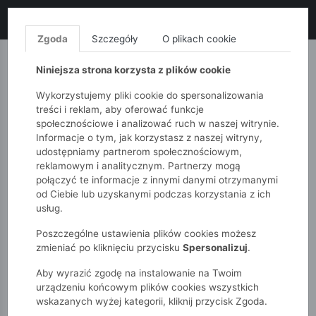
LIKWIDACJA KOLEKCJI!
+ ekstra
-10% z kodem: ALL10
(zakupy
od 120zł) 💣
KUP TERAZ!
Zgoda
Szczegóły
O plikach cookie
MONNARI
QUIOSQUE
FEMESTAGE
Niniejsza strona korzysta z plików cookie
Wykorzystujemy pliki cookie do spersonalizowania
treści i reklam, aby oferować funkcje
społecznościowe i analizować ruch w naszej witrynie.
Informacje o tym, jak korzystasz z naszej witryny,
udostępniamy partnerom społecznościowym,
reklamowym i analitycznym. Partnerzy mogą
połączyć te informacje z innymi danymi otrzymanymi
od Ciebie lub uzyskanymi podczas korzystania z ich
51015kids
Niemowlak
Chłopcy
usług.
Szorty niemowlęce ze sznurkiem i naszywką żabki
Poszczególne ustawienia plików cookies możesz
zmieniać po kliknięciu przycisku
Spersonalizuj
.
Aby wyrazić zgodę na instalowanie na Twoim
urządzeniu końcowym plików cookies wszystkich
wskazanych wyżej kategorii, kliknij przycisk Zgoda.