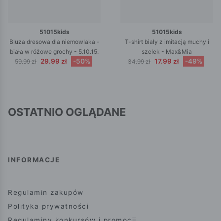
51015kids
51015kids
Bluza dresowa dla niemowlaka -
T-shirt biały z imitacją muchy i
biała w różowe grochy - 5.10.15.
szelek - Max&Mia
29.99 zł
-50%
17.99 zł
-49%
59.99 zł
34.99 zł
OSTATNIO OGLĄDANE
INFORMACJE
Regulamin zakupów
Polityka prywatności
Regulaminy konkursów i promocji