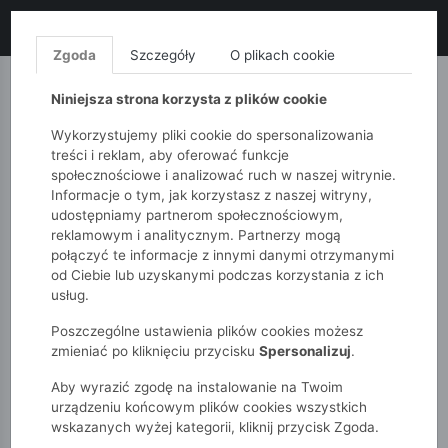
LIKWIDACJA KOLEKCJI!
+ ekstra
-10% z kodem: ALL10
(zakupy
od 120zł) 💣
KUP TERAZ!
Zgoda
Szczegóły
O plikach cookie
MONNARI
QUIOSQUE
FEMESTAGE
Niniejsza strona korzysta z plików cookie
Wykorzystujemy pliki cookie do spersonalizowania
treści i reklam, aby oferować funkcje
społecznościowe i analizować ruch w naszej witrynie.
Informacje o tym, jak korzystasz z naszej witryny,
udostępniamy partnerom społecznościowym,
reklamowym i analitycznym. Partnerzy mogą
połączyć te informacje z innymi danymi otrzymanymi
od Ciebie lub uzyskanymi podczas korzystania z ich
51015kids
Niemowlak
Chłopcy
usług.
Spodnie dresowe chłopięce – nadruk autek na kolanach.
Poszczególne ustawienia plików cookies możesz
zmieniać po kliknięciu przycisku
Spersonalizuj
.
Aby wyrazić zgodę na instalowanie na Twoim
urządzeniu końcowym plików cookies wszystkich
wskazanych wyżej kategorii, kliknij przycisk Zgoda.