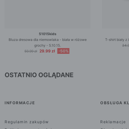
51015kids
Bluza dresowa dla niemowlaka - biała w różowe
T-shirt biały 
grochy - 5.10.15.
34.9
29.99 zł
-50%
59.99 zł
OSTATNIO OGLĄDANE
INFORMACJE
OBSŁUGA KL
Regulamin zakupów
Reklamacje