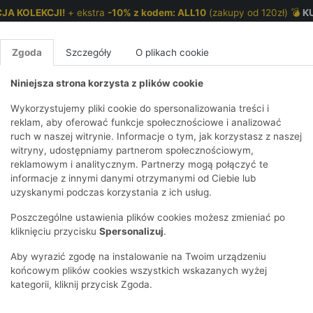
JA KOLEKCJI!
+ ekstra
-10% z kodem: ALL10
(zakupy od 120zł) 💣
K
Zgoda
Szczegóły
O plikach cookie
Niniejsza strona korzysta z plików cookie
NKI 7-12 LAT
CHŁOPCY 2-7 LAT
CHŁOPCY 7-12
Wykorzystujemy pliki cookie do spersonalizowania treści i
reklam, aby oferować funkcje społecznościowe i analizować
ruch w naszej witrynie. Informacje o tym, jak korzystasz z naszej
łopięce z nadrukiem autek
E
IRTY
KOMPLETY
SPODNIE
T-SHIRTY
BEZRĘKAWN
T-SHIRTY
BEZRĘK
witryny, udostępniamy partnerom społecznościowym,
reklamowym i analitycznym. Partnerzy mogą połączyć te
Y I BLUZY Z
GINSY
SZORTY
KOSZULE
LEGGINSY
ZESTAWY
KOSZULE
SPODNI
informacje z innymi danymi otrzymanymi od Ciebie lub
UREM
DNIE
AKCESORIA
BLUZKI
SPODNIE
SZORTY
BLUZY I B
SPODNI
uzyskanymi podczas korzystania z ich usług.
TRY
SOWE
DRESOWE
KAPTUREM
BIELIZNA
BLUZY I BLUZY Z
AKCESORIA
JEANSY
Poszczególne ustawienia plików cookies możesz zmieniać po
ULE I BLUZKI
NSY
KAPTUREM
JEANSY
SWETRY
SKARPETKI I
KOMPL
CZAPKI, 
kliknięciu przycisku
Spersonalizuj
.
RAJSTOPY
KURTKI
KURTKI
DRESOW
KOMINY
KI
SUKIENKI
Aby wyrazić zgodę na instalowanie na Twoim urządzeniu
OZDOBY DO
SKARPET
CZKI
SPÓDNICZKI
końcowym plików cookies wszystkich wskazanych wyżej
WŁOSÓW
RAJSTO
kategorii, kliknij przycisk Zgoda.
KURTKI
POKAŻ WS
CZAPKI I
OZDOBY
AWNIKI
KAPELUSZE
WŁOSÓ
POKAŻ WSZYSTKIE