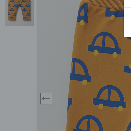
BLUZY
SPODENKI
SWETRY
T-SHIRTY
KOMBINEZONY I
POKAŻ WSZYSTKIE
POK
CZAPKI
KURTKI
SWETRY
SKARPETKI
JEANSY
SZORTY
KOMPLETY
SKARPETY/RAJSTOPY
CZAPKI
KOMPLETY DLA
NIEMOWLAKÓW-
DZIEWCZYNEK
RAMPERSY
prev
POKAŻ WSZYSTKIE