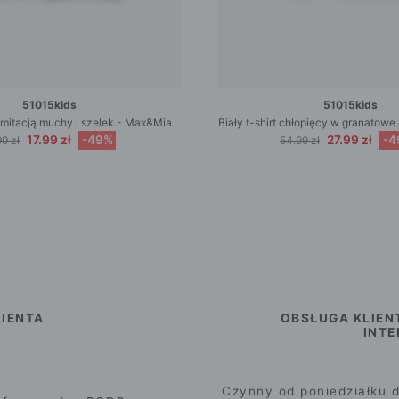
51015kids
51015kids
z imitacją muchy i szelek - Max&Mia
Biały t-shirt chłopięcy w granatow
17.99 zł
-49%
27.99 zł
-4
9 zł
54.99 zł
IENTA
OBSŁUGA KLIEN
INT
Czynny od poniedziałku d