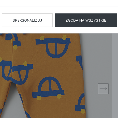
BIŻUTERIA
BIELIZN
AŻ WSZYSTKIE
SPERSONALIZUJ
ZGODA NA WSZYSTKIE
next