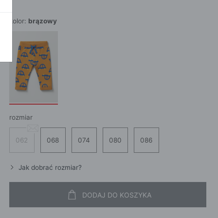
POKAŻ WSZ
A
kolor:
brązowy
rozmiar
062
068
074
080
086
Jak dobrać rozmiar?
DODAJ DO KOSZYKA