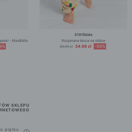
51015kids
e paski - Max&Mia
Rozpinana bluza na stójce
9%
34.99 zł
-50%
69.99 zł
TÓW SKLEPU
ERNETOWEGO
o piątku