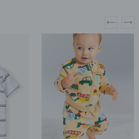
prev
next