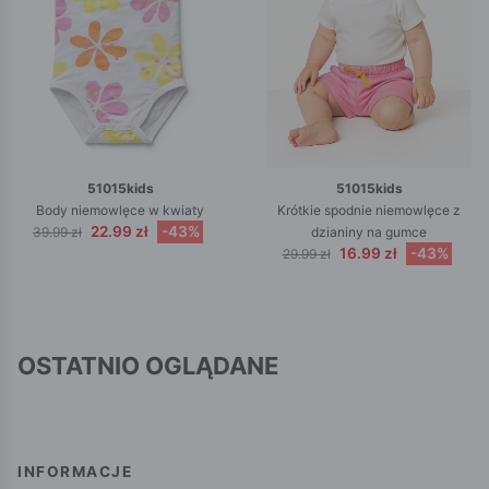
51015kids
51015kids
Body niemowlęce w kwiaty
Krótkie spodnie niemowlęce z
22.99 zł
-43%
39.99 zł
dzianiny na gumce
16.99 zł
-43%
29.99 zł
OSTATNIO OGLĄDANE
INFORMACJE