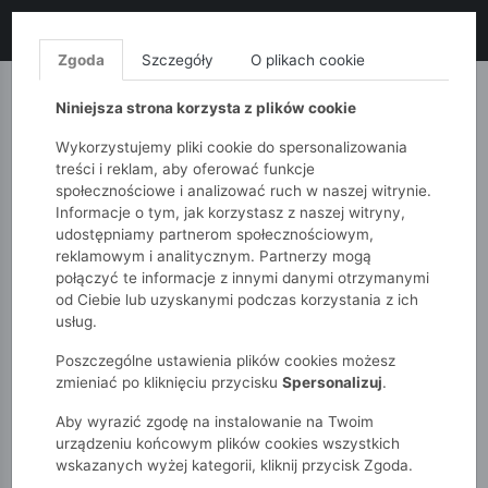
LIKWIDACJA KOLEKCJI!
+ ekstra
-10% z kodem: ALL10
(zakupy
od 120zł) 💣
KUP TERAZ!
Zgoda
Szczegóły
O plikach cookie
MONNARI
QUIOSQUE
FEMESTAGE
Niniejsza strona korzysta z plików cookie
Wykorzystujemy pliki cookie do spersonalizowania
treści i reklam, aby oferować funkcje
społecznościowe i analizować ruch w naszej witrynie.
Informacje o tym, jak korzystasz z naszej witryny,
udostępniamy partnerom społecznościowym,
reklamowym i analitycznym. Partnerzy mogą
połączyć te informacje z innymi danymi otrzymanymi
od Ciebie lub uzyskanymi podczas korzystania z ich
51015kids
Niemowlak
Dziewczynki
usług.
Body niemowlęce na ramiączkach w owoce
Poszczególne ustawienia plików cookies możesz
zmieniać po kliknięciu przycisku
Spersonalizuj
.
Aby wyrazić zgodę na instalowanie na Twoim
urządzeniu końcowym plików cookies wszystkich
wskazanych wyżej kategorii, kliknij przycisk Zgoda.