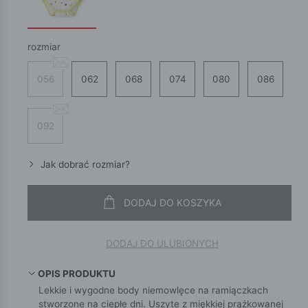
rozmiar
056
062
068
074
080
086
092
Jak dobrać rozmiar?
DODAJ DO KOSZYKA
DODAJ DO ULUBIONYCH
OPIS PRODUKTU
Lekkie i wygodne body niemowlęce na ramiączkach
stworzone na ciepłe dni. Uszyte z miękkiej prążkowanej