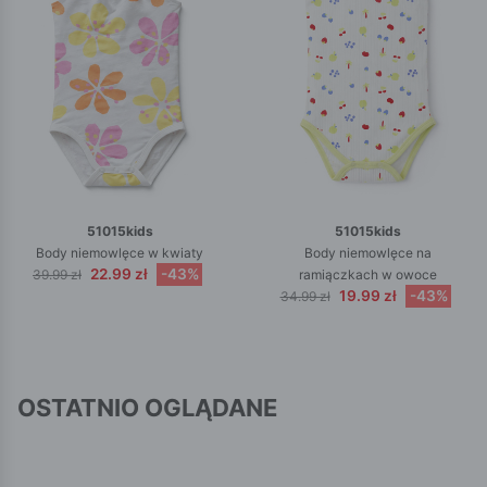
51015kids
51015kids
Body niemowlęce w kwiaty
Body niemowlęce na
22.99 zł
-43%
39.99 zł
ramiączkach w owoce
19.99 zł
-43%
34.99 zł
OSTATNIO OGLĄDANE