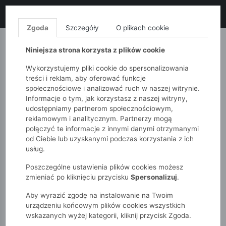
LIKWIDACJA KOLEKCJI!
+ ekstra
-10% z kodem: ALL10
(zakupy
od 120zł) 💣
KUP TERAZ!
Zgoda
Szczegóły
O plikach cookie
MONNARI
QUIOSQUE
FEMESTAGE
Niniejsza strona korzysta z plików cookie
Wykorzystujemy pliki cookie do spersonalizowania
treści i reklam, aby oferować funkcje
społecznościowe i analizować ruch w naszej witrynie.
Informacje o tym, jak korzystasz z naszej witryny,
udostępniamy partnerom społecznościowym,
reklamowym i analitycznym. Partnerzy mogą
połączyć te informacje z innymi danymi otrzymanymi
od Ciebie lub uzyskanymi podczas korzystania z ich
51015kids
Niemowlak
Dziewczynki
usług.
Szorty niemowlęce w kolorową kratkę
Poszczególne ustawienia plików cookies możesz
zmieniać po kliknięciu przycisku
Spersonalizuj
.
Aby wyrazić zgodę na instalowanie na Twoim
urządzeniu końcowym plików cookies wszystkich
wskazanych wyżej kategorii, kliknij przycisk Zgoda.