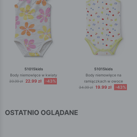
51015kids
51015kids
Body niemowlęce w kwiaty
Body niemowlęce na
22.99 zł
-43%
39.99 zł
ramiączkach w owoce
19.99 zł
-43%
34.99 zł
OSTATNIO OGLĄDANE