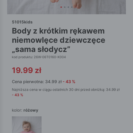
51015kids
body z krótkim rękawem
niemowlęce dziewczęce
„sama słodycz”
kod produktu: 26W-06T0160-K004
19.99
zł
Cena pierwotna:
34.99
zł
-
43
%
Najniższa cena w ciągu ostatnich 30 dni przed obniżką:
34.99
zł
-
43
%
kolor:
różowy