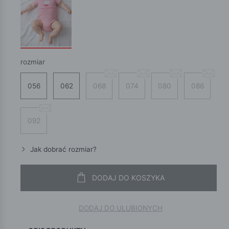
rozmiar
056
062
068
074
080
086
092
Jak dobrać rozmiar?
DODAJ DO KOSZYKA
DODAJ DO ULUBIONYCH