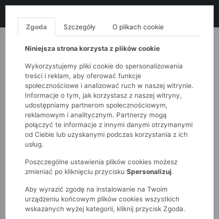
LIKWIDACJA KOLEKCJI!
+ ekstra
-10% z kodem: ALL10
(zakupy
od 120zł) 💣
KUP TERAZ!
Zgoda
Szczegóły
O plikach cookie
MONNARI
QUIOSQUE
FEMESTAGE
Niniejsza strona korzysta z plików cookie
Wykorzystujemy pliki cookie do spersonalizowania
treści i reklam, aby oferować funkcje
społecznościowe i analizować ruch w naszej witrynie.
Informacje o tym, jak korzystasz z naszej witryny,
udostępniamy partnerom społecznościowym,
reklamowym i analitycznym. Partnerzy mogą
połączyć te informacje z innymi danymi otrzymanymi
od Ciebie lub uzyskanymi podczas korzystania z ich
51015kids
Niemowlak
Dziewczynki
usług.
Body z krótkim rękawem niemowlęce dziewczęce „Sama
Słodycz”
Poszczególne ustawienia plików cookies możesz
zmieniać po kliknięciu przycisku
Spersonalizuj
.
Aby wyrazić zgodę na instalowanie na Twoim
urządzeniu końcowym plików cookies wszystkich
wskazanych wyżej kategorii, kliknij przycisk Zgoda.