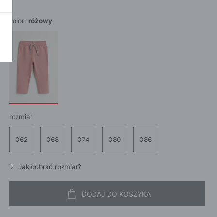
POKAŻ WSZ
A
kolor:
różowy
rozmiar
062
068
074
080
086
Jak dobrać rozmiar?
DODAJ DO KOSZYKA