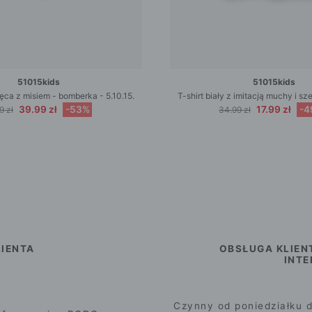
51015kids
51015kids
ca z misiem - bomberka - 5.10.15.
T-shirt biały z imitacją muchy i s
39.99 zł
-53%
17.99 zł
-4
9 zł
34.99 zł
IENTA
OBSŁUGA KLIEN
INT
Czynny od poniedziałku d