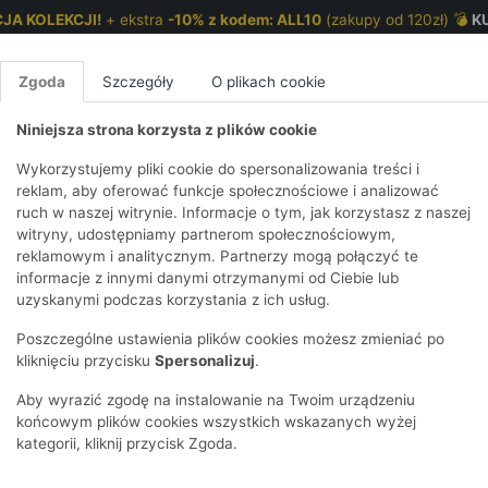
JA KOLEKCJI!
+ ekstra
-10% z kodem: ALL10
(zakupy od 120zł) 💣
K
Zgoda
Szczegóły
O plikach cookie
Niniejsza strona korzysta z plików cookie
NKI 7-12 LAT
CHŁOPCY 2-7 LAT
CHŁOPCY 7-12
Wykorzystujemy pliki cookie do spersonalizowania treści i
reklam, aby oferować funkcje społecznościowe i analizować
ruch w naszej witrynie. Informacje o tym, jak korzystasz z naszej
e dresowe dziewczęce z wiązaniem
E
IRTY
KOMPLETY
SPODNIE
T-SHIRTY
BEZRĘKAWN
T-SHIRTY
BEZRĘK
witryny, udostępniamy partnerom społecznościowym,
reklamowym i analitycznym. Partnerzy mogą połączyć te
Y I BLUZY Z
GINSY
SZORTY
KOSZULE
LEGGINSY
ZESTAWY
KOSZULE
SPODNI
informacje z innymi danymi otrzymanymi od Ciebie lub
UREM
DNIE
AKCESORIA
BLUZKI
SPODNIE
SZORTY
BLUZY I B
SPODNI
uzyskanymi podczas korzystania z ich usług.
TRY
SOWE
DRESOWE
KAPTUREM
BIELIZNA
BLUZY I BLUZY Z
AKCESORIA
JEANSY
Poszczególne ustawienia plików cookies możesz zmieniać po
ULE I BLUZKI
NSY
KAPTUREM
JEANSY
SWETRY
SKARPETKI I
KOMPL
CZAPKI, 
kliknięciu przycisku
Spersonalizuj
.
RAJSTOPY
KURTKI
KURTKI
DRESOW
KOMINY
KI
SUKIENKI
Aby wyrazić zgodę na instalowanie na Twoim urządzeniu
OZDOBY DO
SKARPET
CZKI
SPÓDNICZKI
końcowym plików cookies wszystkich wskazanych wyżej
WŁOSÓW
RAJSTO
kategorii, kliknij przycisk Zgoda.
KURTKI
POKAŻ WS
CZAPKI I
OZDOBY
AWNIKI
KAPELUSZE
WŁOSÓ
POKAŻ WSZYSTKIE