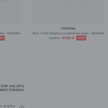
51015kids
zelek - Max&Mia
Biały t-shirt chłopięcy w granatowe paski - Max&Mia
9%
27.99 zł
-49%
54.99 zł
TÓW SKLEPU
ERNETOWEGO
o piątku