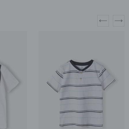
prev
next