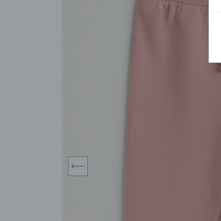
BLUZY
SPODENKI
SWETRY
T-SHIRTY
KOMBINEZONY I
POKAŻ WSZYSTKIE
POK
CZAPKI
KURTKI
SWETRY
SKARPETKI
JEANSY
SZORTY
KOMPLETY
SKARPETY/RAJSTOPY
CZAPKI
KOMPLETY DLA
NIEMOWLAKÓW-
DZIEWCZYNEK
RAMPERSY
prev
POKAŻ WSZYSTKIE