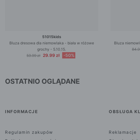
51015kids
Bluza dresowa dla niemowlaka - biała w różowe
Bluza niemowlę
grochy - 5.10.15.
84.9
29.99 zł
-50%
59.99 zł
OSTATNIO OGLĄDANE
INFORMACJE
OBSŁUGA KL
Regulamin zakupów
Reklamacje