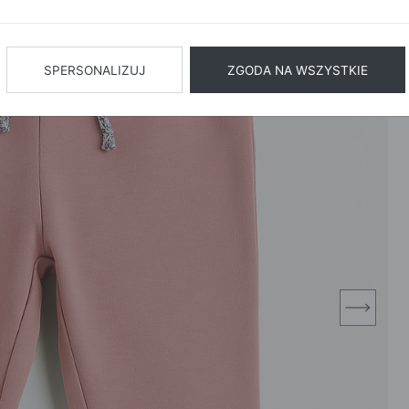
BIŻUTERIA
BIELIZN
AŻ WSZYSTKIE
SPERSONALIZUJ
ZGODA NA WSZYSTKIE
next