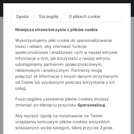
LIKWIDACJA KOLEKCJI!
+ ekstra
-10% z kodem: ALL10
(zakupy
od 120zł) 💣
KUP TERAZ!
Zgoda
Szczegóły
O plikach cookie
MONNARI
QUIOSQUE
FEMESTAGE
Niniejsza strona korzysta z plików cookie
Wykorzystujemy pliki cookie do spersonalizowania
treści i reklam, aby oferować funkcje
społecznościowe i analizować ruch w naszej witrynie.
Informacje o tym, jak korzystasz z naszej witryny,
udostępniamy partnerom społecznościowym,
reklamowym i analitycznym. Partnerzy mogą
połączyć te informacje z innymi danymi otrzymanymi
od Ciebie lub uzyskanymi podczas korzystania z ich
51015kids
Dziewczynki 7-12 lat
usług.
Kolorowa czapka zimowa ombre
Poszczególne ustawienia plików cookies możesz
zmieniać po kliknięciu przycisku
Spersonalizuj
.
Aby wyrazić zgodę na instalowanie na Twoim
urządzeniu końcowym plików cookies wszystkich
wskazanych wyżej kategorii, kliknij przycisk Zgoda.