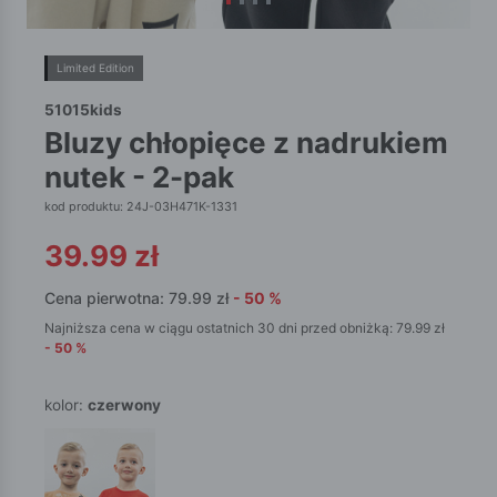
Limited Edition
51015kids
bluzy chłopięce z nadrukiem
nutek - 2-pak
kod produktu: 24J-03H471K-1331
39.99
zł
Cena pierwotna:
79.99
zł
-
50
%
Najniższa cena w ciągu ostatnich 30 dni przed obniżką:
79.99
zł
-
50
%
kolor:
czerwony