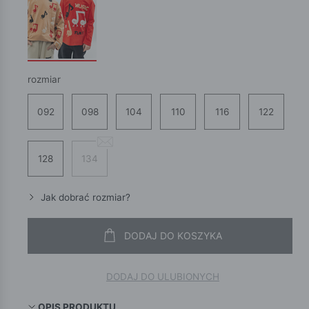
rozmiar
092
098
104
110
116
122
128
134
Jak dobrać rozmiar?
DODAJ DO KOSZYKA
DODAJ DO ULUBIONYCH
OPIS PRODUKTU