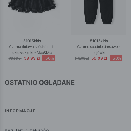
51015kids
51015kids
Czarna tiulowa spódnica dla
Czarne spodnie dresowe -
dziewczynki - Max&Mia
bojówki
39.99 zł
-50%
59.99 zł
-50%
79.99 zł
119.99 zł
OSTATNIO OGLĄDANE
INFORMACJE
Regulamin zakupów