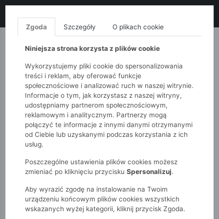
LIKWIDACJA KOLEKCJI!
+ ekstra
-10% z kodem: ALL10
(zakupy
od 120zł) 💣
KUP TERAZ!
Zgoda
Szczegóły
O plikach cookie
MONNARI
QUIOSQUE
FEMESTAGE
Niniejsza strona korzysta z plików cookie
Wykorzystujemy pliki cookie do spersonalizowania
treści i reklam, aby oferować funkcje
społecznościowe i analizować ruch w naszej witrynie.
Informacje o tym, jak korzystasz z naszej witryny,
udostępniamy partnerom społecznościowym,
reklamowym i analitycznym. Partnerzy mogą
połączyć te informacje z innymi danymi otrzymanymi
od Ciebie lub uzyskanymi podczas korzystania z ich
51015kids
Chłopcy 2-7 lat
usług.
Bluzy chłopięce z nadrukiem nutek - 2-pak
Poszczególne ustawienia plików cookies możesz
zmieniać po kliknięciu przycisku
Spersonalizuj
.
Aby wyrazić zgodę na instalowanie na Twoim
urządzeniu końcowym plików cookies wszystkich
wskazanych wyżej kategorii, kliknij przycisk Zgoda.