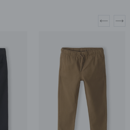
prev
next