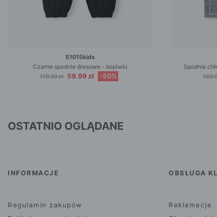
51015kids
Czarne spodnie dresowe - bojówki
Spodnie chł
59.99 zł
-50%
119.99 zł
109.9
OSTATNIO OGLĄDANE
INFORMACJE
OBSŁUGA KL
Regulamin zakupów
Reklamacje