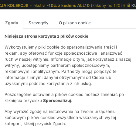
JA KOLEKCJI!
+ ekstra
-10% z kodem: ALL10
(zakupy od 120zł) 💣
K
Zgoda
Szczegóły
O plikach cookie
Niniejsza strona korzysta z plików cookie
NKI 7-12 LAT
CHŁOPCY 2-7 LAT
CHŁOPCY 7-12
Wykorzystujemy pliki cookie do spersonalizowania treści i
reklam, aby oferować funkcje społecznościowe i analizować
ruch w naszej witrynie. Informacje o tym, jak korzystasz z naszej
ki - bordowa - 5.10.15.
E
IRTY
KOMPLETY
SPODNIE
T-SHIRTY
BEZRĘKAWN
T-SHIRTY
BEZRĘK
witryny, udostępniamy partnerom społecznościowym,
reklamowym i analitycznym. Partnerzy mogą połączyć te
Y I BLUZY Z
GINSY
SZORTY
KOSZULE
LEGGINSY
ZESTAWY
KOSZULE
SPODNI
informacje z innymi danymi otrzymanymi od Ciebie lub
UREM
DNIE
AKCESORIA
BLUZKI
SPODNIE
SZORTY
BLUZY I B
SPODNI
uzyskanymi podczas korzystania z ich usług.
TRY
SOWE
DRESOWE
KAPTUREM
BIELIZNA
BLUZY I BLUZY Z
AKCESORIA
JEANSY
Poszczególne ustawienia plików cookies możesz zmieniać po
ULE I BLUZKI
NSY
KAPTUREM
JEANSY
SWETRY
SKARPETKI I
KOMPL
CZAPKI, 
kliknięciu przycisku
Spersonalizuj
.
RAJSTOPY
KURTKI
KURTKI
DRESOW
KOMINY
KI
SUKIENKI
Aby wyrazić zgodę na instalowanie na Twoim urządzeniu
OZDOBY DO
SKARPET
CZKI
SPÓDNICZKI
końcowym plików cookies wszystkich wskazanych wyżej
WŁOSÓW
RAJSTO
kategorii, kliknij przycisk Zgoda.
KURTKI
POKAŻ WS
CZAPKI I
OZDOBY
AWNIKI
KAPELUSZE
WŁOSÓ
POKAŻ WSZYSTKIE