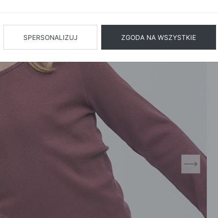
BIŻUTERIA
BIELIZN
AŻ WSZYSTKIE
SPERSONALIZUJ
ZGODA NA WSZYSTKIE
next