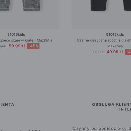
51015kids
51015kids
opięce szare w kratę - Max&Mia
Czarne klasyczne spodnie dla chł
59.99 zł
-45%
9 zł
Max&Mia
49.99 zł
-
89.99 zł
IENTA
OBSŁUGA KLIEN
INT
Czynny od poniedziałku d