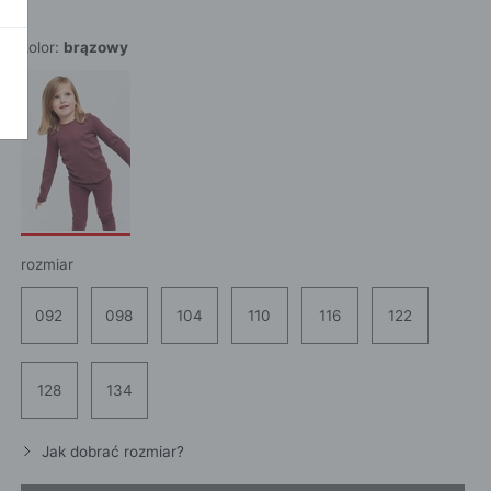
POKAŻ WSZ
A
kolor:
brązowy
rozmiar
092
098
104
110
116
122
128
134
Jak dobrać rozmiar?