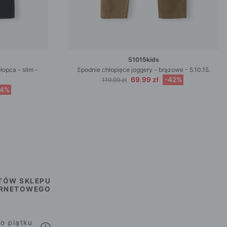
51015kids
opca - slim -
Spodnie chłopięce joggery - brązowe - 5.10.15.
69.99 zł
-42%
119.99 zł
44%
TÓW SKLEPU
ERNETOWEGO
o piątku