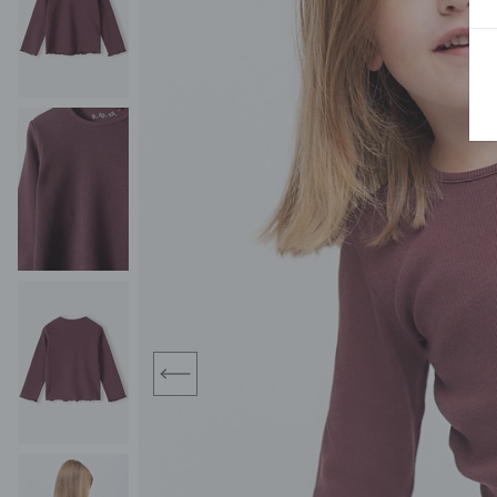
BLUZY
SPODENKI
SWETRY
T-SHIRTY
KOMBINEZONY I
POKAŻ WSZYSTKIE
POK
CZAPKI
KURTKI
SWETRY
SKARPETKI
JEANSY
SZORTY
KOMPLETY
SKARPETY/RAJSTOPY
CZAPKI
KOMPLETY DLA
NIEMOWLAKÓW-
DZIEWCZYNEK
RAMPERSY
prev
POKAŻ WSZYSTKIE