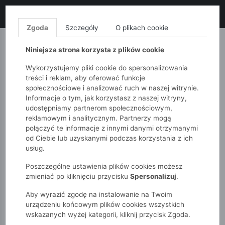
LIKWIDACJA KOLEKCJI!
+ ekstra
-10% z kodem: ALL10
(zakupy
od 120zł) 💣
KUP TERAZ!
Zgoda
Szczegóły
O plikach cookie
MONNARI
QUIOSQUE
FEMESTAGE
Niniejsza strona korzysta z plików cookie
Wykorzystujemy pliki cookie do spersonalizowania
treści i reklam, aby oferować funkcje
społecznościowe i analizować ruch w naszej witrynie.
Informacje o tym, jak korzystasz z naszej witryny,
udostępniamy partnerom społecznościowym,
reklamowym i analitycznym. Partnerzy mogą
połączyć te informacje z innymi danymi otrzymanymi
od Ciebie lub uzyskanymi podczas korzystania z ich
51015kids
Chłopcy 2-7 lat
usług.
Chłopięce spodnie dresowe – granatowe
Poszczególne ustawienia plików cookies możesz
zmieniać po kliknięciu przycisku
Spersonalizuj
.
Aby wyrazić zgodę na instalowanie na Twoim
urządzeniu końcowym plików cookies wszystkich
wskazanych wyżej kategorii, kliknij przycisk Zgoda.