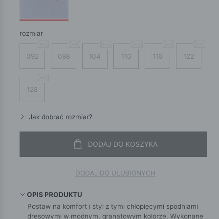
rozmiar
092
098
104
110
116
122
128
Jak dobrać rozmiar?
DODAJ DO KOSZYKA
DODAJ DO ULUBIONYCH
OPIS PRODUKTU
Postaw na komfort i styl z tymi chłopięcymi spodniami
dresowymi w modnym, granatowym kolorze. Wykonane