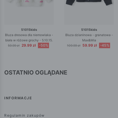
51015kids
51015kids
Bluza dresowa dla niemowlaka -
Bluza dzianinowa - granatowa -
biała w różowe grochy - 5.10.15.
Max&Mia
29.99 zł
-50%
59.99 zł
-45%
59.99 zł
109.99 zł
OSTATNIO OGLĄDANE
INFORMACJE
Regulamin zakupów