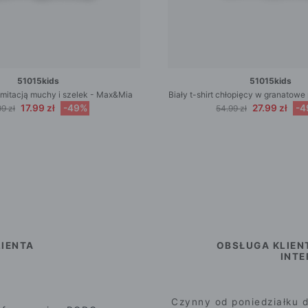
51015kids
51015kids
z imitacją muchy i szelek - Max&Mia
Biały t-shirt chłopięcy w granatow
17.99 zł
-49%
27.99 zł
-4
9 zł
54.99 zł
IENTA
OBSŁUGA KLIEN
INT
Czynny od poniedziałku d