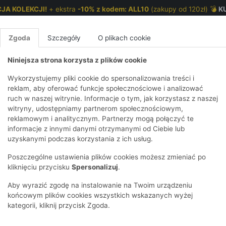
JA KOLEKCJI!
+ ekstra
-10% z kodem: ALL10
(zakupy od 120zł) 💣
K
Zgoda
Szczegóły
O plikach cookie
Niniejsza strona korzysta z plików cookie
NKI 7-12 LAT
CHŁOPCY 2-7 LAT
CHŁOPCY 7-12
Wykorzystujemy pliki cookie do spersonalizowania treści i
reklam, aby oferować funkcje społecznościowe i analizować
ruch w naszej witrynie. Informacje o tym, jak korzystasz z naszej
 nadrukiem lokomotywy
E
IRTY
KOMPLETY
SPODNIE
T-SHIRTY
BEZRĘKAWN
T-SHIRTY
BEZRĘK
witryny, udostępniamy partnerom społecznościowym,
reklamowym i analitycznym. Partnerzy mogą połączyć te
Y I BLUZY Z
GINSY
SZORTY
KOSZULE
LEGGINSY
ZESTAWY
KOSZULE
SPODNI
informacje z innymi danymi otrzymanymi od Ciebie lub
UREM
DNIE
AKCESORIA
BLUZKI
SPODNIE
SZORTY
BLUZY I B
SPODNI
uzyskanymi podczas korzystania z ich usług.
TRY
SOWE
DRESOWE
KAPTUREM
BIELIZNA
BLUZY I BLUZY Z
AKCESORIA
JEANSY
Poszczególne ustawienia plików cookies możesz zmieniać po
ULE I BLUZKI
NSY
KAPTUREM
JEANSY
SWETRY
SKARPETKI I
KOMPL
CZAPKI, 
kliknięciu przycisku
Spersonalizuj
.
RAJSTOPY
KURTKI
KURTKI
DRESOW
KOMINY
KI
SUKIENKI
Aby wyrazić zgodę na instalowanie na Twoim urządzeniu
OZDOBY DO
SKARPET
CZKI
SPÓDNICZKI
końcowym plików cookies wszystkich wskazanych wyżej
WŁOSÓW
RAJSTO
kategorii, kliknij przycisk Zgoda.
KURTKI
POKAŻ WS
CZAPKI I
OZDOBY
AWNIKI
KAPELUSZE
WŁOSÓ
POKAŻ WSZYSTKIE