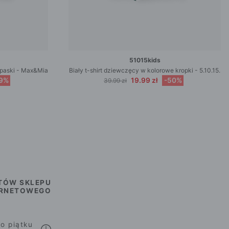
51015kids
e paski - Max&Mia
Biały t-shirt dziewczęcy w kolorowe kropki - 5.10.15.
9%
19.99 zł
-50%
39.99 zł
TÓW SKLEPU
ERNETOWEGO
o piątku