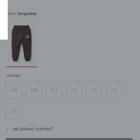
POKAŻ WSZ
A
kolor:
brązowy
rozmiar
092
098
104
110
116
122
128
Jak dobrać rozmiar?