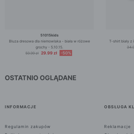
51015kids
Bluza dresowa dla niemowlaka - biała w różowe
T-shirt biały 
grochy - 5.10.15.
34.9
29.99 zł
-50%
59.99 zł
OSTATNIO OGLĄDANE
INFORMACJE
OBSŁUGA KL
Regulamin zakupów
Reklamacje