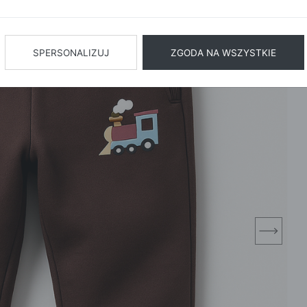
BIŻUTERIA
BIELIZN
AŻ WSZYSTKIE
SPERSONALIZUJ
ZGODA NA WSZYSTKIE
next