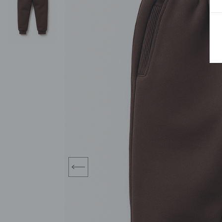
BLUZY
SPODENKI
SWETRY
T-SHIRTY
KOMBINEZONY I
POKAŻ WSZYSTKIE
POK
CZAPKI
KURTKI
SWETRY
SKARPETKI
JEANSY
SZORTY
KOMPLETY
SKARPETY/RAJSTOPY
CZAPKI
KOMPLETY DLA
NIEMOWLAKÓW-
DZIEWCZYNEK
RAMPERSY
prev
POKAŻ WSZYSTKIE