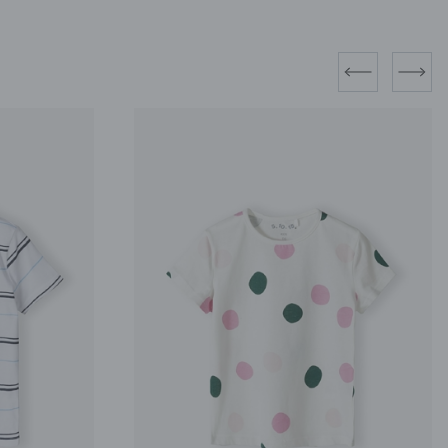
prev
next