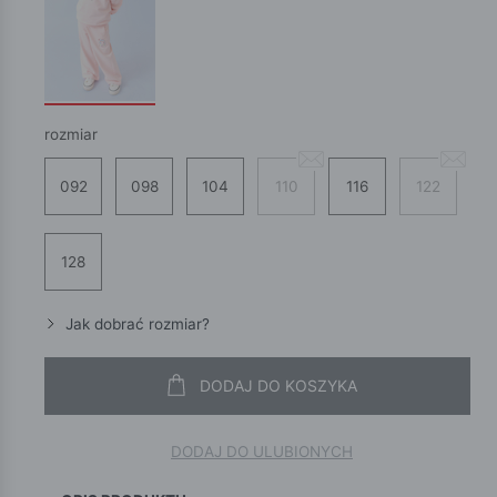
rozmiar
092
098
104
110
116
122
128
Jak dobrać rozmiar?
DODAJ DO KOSZYKA
DODAJ DO ULUBIONYCH