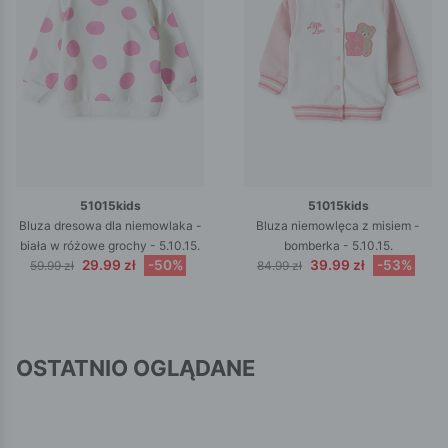
51015kids
51015kids
Bluza dresowa dla niemowlaka -
Bluza niemowlęca z misiem -
biała w różowe grochy - 5.10.15.
bomberka - 5.10.15.
29.99 zł
-50%
39.99 zł
-53%
59.99 zł
84.99 zł
OSTATNIO OGLĄDANE