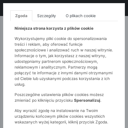
LIKWIDACJA KOLEKCJI!
+ ekstra
-10% z kodem: ALL10
(zakupy
od 120zł) 💣
KUP TERAZ!
Zgoda
Szczegóły
O plikach cookie
MONNARI
QUIOSQUE
FEMESTAGE
Niniejsza strona korzysta z plików cookie
Wykorzystujemy pliki cookie do spersonalizowania
treści i reklam, aby oferować funkcje
społecznościowe i analizować ruch w naszej witrynie.
Informacje o tym, jak korzystasz z naszej witryny,
udostępniamy partnerom społecznościowym,
reklamowym i analitycznym. Partnerzy mogą
połączyć te informacje z innymi danymi otrzymanymi
od Ciebie lub uzyskanymi podczas korzystania z ich
51015kids
Dziewczynki 2-7 lat
usług.
Różowe spodnie dresowe dziewczęce wide leg z aplikacją
„D”
Poszczególne ustawienia plików cookies możesz
zmieniać po kliknięciu przycisku
Spersonalizuj
.
Aby wyrazić zgodę na instalowanie na Twoim
urządzeniu końcowym plików cookies wszystkich
wskazanych wyżej kategorii, kliknij przycisk Zgoda.