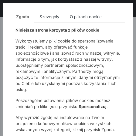
LIKWIDACJA KOLEKCJI!
+ ekstra
-10% z kodem: ALL10
(zakupy
od 120zł) 💣
KUP TERAZ!
Zgoda
Szczegóły
O plikach cookie
MONNARI
QUIOSQUE
FEMESTAGE
Niniejsza strona korzysta z plików cookie
Wykorzystujemy pliki cookie do spersonalizowania
treści i reklam, aby oferować funkcje
społecznościowe i analizować ruch w naszej witrynie.
Informacje o tym, jak korzystasz z naszej witryny,
udostępniamy partnerom społecznościowym,
reklamowym i analitycznym. Partnerzy mogą
połączyć te informacje z innymi danymi otrzymanymi
od Ciebie lub uzyskanymi podczas korzystania z ich
51015kids
Dziewczynki 2-7 lat
usług.
Spinki materiałowe dla dziewczynki
Poszczególne ustawienia plików cookies możesz
zmieniać po kliknięciu przycisku
Spersonalizuj
.
Aby wyrazić zgodę na instalowanie na Twoim
urządzeniu końcowym plików cookies wszystkich
wskazanych wyżej kategorii, kliknij przycisk Zgoda.