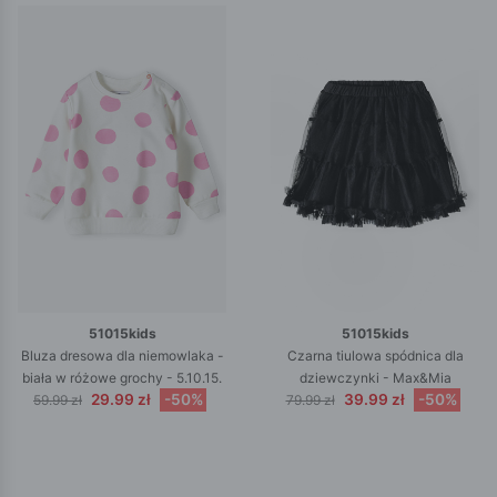
51015kids
51015kids
Bluza dresowa dla niemowlaka -
Czarna tiulowa spódnica dla
biała w różowe grochy - 5.10.15.
dziewczynki - Max&Mia
29.99 zł
-50%
39.99 zł
-50%
59.99 zł
79.99 zł