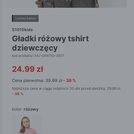
Limited Edition
51015kids
gładki różowy tshirt
dziewczęcy
kod produktu: 24J-04I471G-3907
24.99
zł
Cena pierwotna:
39.99
zł
-
38
%
Najniższa cena w ciągu ostatnich 30 dni przed obniżką:
39.99
zł
-
38
%
kolor:
różowy