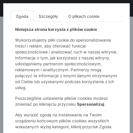
LIKWIDACJA KOLEKCJI!
+ ekstra
-10% z kodem: ALL10
(zakupy
od 120zł) 💣
KUP TERAZ!
Zgoda
Szczegóły
O plikach cookie
MONNARI
QUIOSQUE
FEMESTAGE
Niniejsza strona korzysta z plików cookie
Wykorzystujemy pliki cookie do spersonalizowania
treści i reklam, aby oferować funkcje
społecznościowe i analizować ruch w naszej witrynie.
Informacje o tym, jak korzystasz z naszej witryny,
udostępniamy partnerom społecznościowym,
reklamowym i analitycznym. Partnerzy mogą
połączyć te informacje z innymi danymi otrzymanymi
od Ciebie lub uzyskanymi podczas korzystania z ich
51015kids
Dziewczynki 7-12 lat
usług.
Gładki różowy tshirt dziewczęcy
Poszczególne ustawienia plików cookies możesz
zmieniać po kliknięciu przycisku
Spersonalizuj
.
Aby wyrazić zgodę na instalowanie na Twoim
urządzeniu końcowym plików cookies wszystkich
wskazanych wyżej kategorii, kliknij przycisk Zgoda.