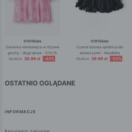
51015kids
51015kids
Sukienka niemowlęca w różowe
Czarna tiulowa spódnica dla
grochy - długi rękaw - 5.10.15.
dziewczynki - Max&Mia
39.99 zł
-43%
39.99 zł
-50%
69.99 zł
79.99 zł
OSTATNIO OGLĄDANE
INFORMACJE
Regulamin zakupów