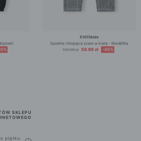
51015kids
bojówki
Spodnie chłopięce szare w kratę - Max&Mia
50%
59.99 zł
-45%
109.99 zł
TÓW SKLEPU
ERNETOWEGO
o piątku