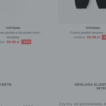
51015kids
51015kids
owa spódnica dla dziewczynki -
Czarne spodnie dresowe - 
59.99 zł
-
Max&Mia
119.99 zł
39.99 zł
-50%
9 zł
IENTA
OBSŁUGA KLIEN
INT
Czynny od poniedziałku d