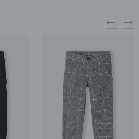
prev
next