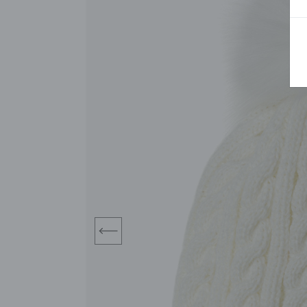
BLUZY
SPODENKI
SWETRY
T-SHIRTY
KOMBINEZONY I
POKAŻ WSZYSTKIE
POK
CZAPKI
KURTKI
SWETRY
SKARPETKI
JEANSY
SZORTY
KOMPLETY
SKARPETY/RAJSTOPY
CZAPKI
KOMPLETY DLA
NIEMOWLAKÓW-
DZIEWCZYNEK
RAMPERSY
prev
POKAŻ WSZYSTKIE