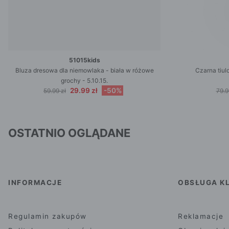
51015kids
Bluza dresowa dla niemowlaka - biała w różowe
Czarna tiul
grochy - 5.10.15.
29.99 zł
-50%
59.99 zł
79.9
OSTATNIO OGLĄDANE
INFORMACJE
OBSŁUGA KL
Regulamin zakupów
Reklamacje