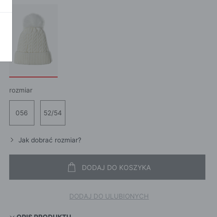
POKAŻ WSZ
A
rozmiar
056
52/54
Jak dobrać rozmiar?
DODAJ DO KOSZYKA
DODAJ DO ULUBIONYCH