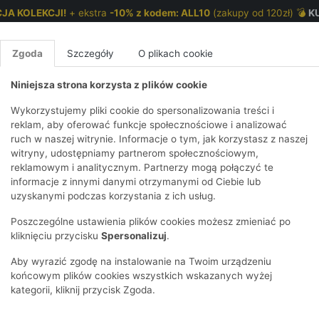
JA KOLEKCJI!
+ ekstra
-10% z kodem: ALL10
(zakupy od 120zł) 💣
K
Zgoda
Szczegóły
O plikach cookie
Niniejsza strona korzysta z plików cookie
NKI 7-12 LAT
CHŁOPCY 2-7 LAT
CHŁOPCY 7-12
Wykorzystujemy pliki cookie do spersonalizowania treści i
reklam, aby oferować funkcje społecznościowe i analizować
ruch w naszej witrynie. Informacje o tym, jak korzystasz z naszej
a z pomponem
E
IRTY
KOMPLETY
SPODNIE
T-SHIRTY
BEZRĘKAWN
T-SHIRTY
BEZRĘK
witryny, udostępniamy partnerom społecznościowym,
reklamowym i analitycznym. Partnerzy mogą połączyć te
Y I BLUZY Z
GINSY
SZORTY
KOSZULE
LEGGINSY
ZESTAWY
KOSZULE
SPODNI
informacje z innymi danymi otrzymanymi od Ciebie lub
UREM
DNIE
AKCESORIA
BLUZKI
SPODNIE
SZORTY
BLUZY I B
SPODNI
uzyskanymi podczas korzystania z ich usług.
TRY
SOWE
DRESOWE
KAPTUREM
BIELIZNA
BLUZY I BLUZY Z
AKCESORIA
JEANSY
Poszczególne ustawienia plików cookies możesz zmieniać po
ULE I BLUZKI
NSY
KAPTUREM
JEANSY
SWETRY
SKARPETKI I
KOMPL
CZAPKI, 
kliknięciu przycisku
Spersonalizuj
.
RAJSTOPY
KURTKI
KURTKI
DRESOW
KOMINY
KI
SUKIENKI
Aby wyrazić zgodę na instalowanie na Twoim urządzeniu
OZDOBY DO
SKARPET
CZKI
SPÓDNICZKI
końcowym plików cookies wszystkich wskazanych wyżej
WŁOSÓW
RAJSTO
kategorii, kliknij przycisk Zgoda.
KURTKI
POKAŻ WS
CZAPKI I
OZDOBY
AWNIKI
KAPELUSZE
WŁOSÓ
POKAŻ WSZYSTKIE