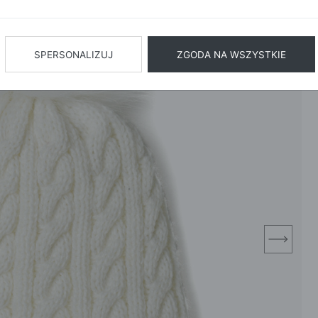
BIŻUTERIA
BIELIZN
AŻ WSZYSTKIE
SPERSONALIZUJ
ZGODA NA WSZYSTKIE
next