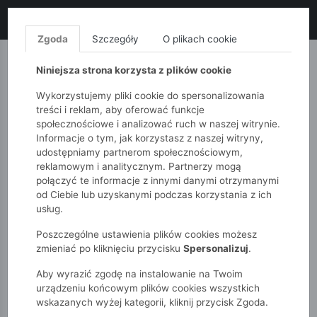
LIKWIDACJA KOLEKCJI!
+ ekstra
-10% z kodem: ALL10
(zakupy
od 120zł) 💣
KUP TERAZ!
Zgoda
Szczegóły
O plikach cookie
MONNARI
QUIOSQUE
FEMESTAGE
Niniejsza strona korzysta z plików cookie
Wykorzystujemy pliki cookie do spersonalizowania
treści i reklam, aby oferować funkcje
społecznościowe i analizować ruch w naszej witrynie.
Informacje o tym, jak korzystasz z naszej witryny,
udostępniamy partnerom społecznościowym,
reklamowym i analitycznym. Partnerzy mogą
połączyć te informacje z innymi danymi otrzymanymi
od Ciebie lub uzyskanymi podczas korzystania z ich
51015kids
Dziewczynki 7-12 lat
usług.
Legginsy dziewczęce flare z efektem sprania
Poszczególne ustawienia plików cookies możesz
zmieniać po kliknięciu przycisku
Spersonalizuj
.
Aby wyrazić zgodę na instalowanie na Twoim
urządzeniu końcowym plików cookies wszystkich
wskazanych wyżej kategorii, kliknij przycisk Zgoda.