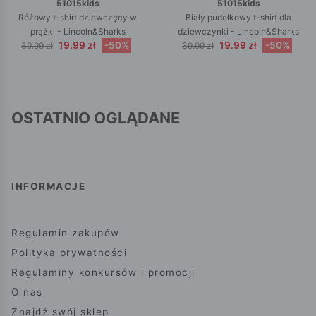
51015kids
51015kids
Różowy t-shirt dziewczęcy w
Biały pudełkowy t-shirt dla
prążki - Lincoln&Sharks
dziewczynki - Lincoln&Sharks
19.99 zł
-50%
19.99 zł
-50%
39.99 zł
39.99 zł
OSTATNIO OGLĄDANE
INFORMACJE
Regulamin zakupów
Polityka prywatności
Regulaminy konkursów i promocji
O nas
Znajdź swój sklep