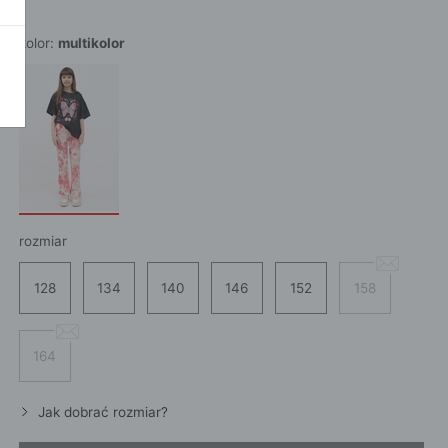
POKAŻ WSZ
A
kolor:
multikolor
rozmiar
128
134
140
146
152
158
164
Jak dobrać rozmiar?