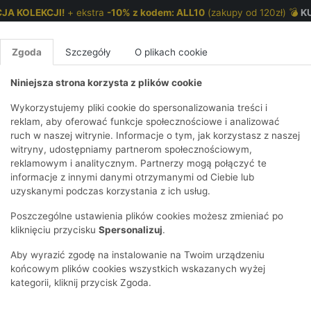
JA KOLEKCJI!
+ ekstra
-10% z kodem: ALL10
(zakupy od 120zł) 💣
K
Zgoda
Szczegóły
O plikach cookie
Niniejsza strona korzysta z plików cookie
NKI 7-12 LAT
CHŁOPCY 2-7 LAT
CHŁOPCY 7-12
Wykorzystujemy pliki cookie do spersonalizowania treści i
reklam, aby oferować funkcje społecznościowe i analizować
ruch w naszej witrynie. Informacje o tym, jak korzystasz z naszej
-dye prążkowane flare
E
IRTY
KOMPLETY
SPODNIE
T-SHIRTY
BEZRĘKAWN
T-SHIRTY
BEZRĘK
witryny, udostępniamy partnerom społecznościowym,
reklamowym i analitycznym. Partnerzy mogą połączyć te
Y I BLUZY Z
GINSY
SZORTY
KOSZULE
LEGGINSY
ZESTAWY
KOSZULE
SPODNI
informacje z innymi danymi otrzymanymi od Ciebie lub
UREM
DNIE
AKCESORIA
BLUZKI
SPODNIE
SZORTY
BLUZY I B
SPODNI
uzyskanymi podczas korzystania z ich usług.
TRY
SOWE
DRESOWE
KAPTUREM
BIELIZNA
BLUZY I BLUZY Z
AKCESORIA
JEANSY
Poszczególne ustawienia plików cookies możesz zmieniać po
ULE I BLUZKI
NSY
KAPTUREM
JEANSY
SWETRY
SKARPETKI I
KOMPL
CZAPKI, 
kliknięciu przycisku
Spersonalizuj
.
RAJSTOPY
KURTKI
KURTKI
DRESOW
KOMINY
KI
SUKIENKI
Aby wyrazić zgodę na instalowanie na Twoim urządzeniu
OZDOBY DO
SKARPET
CZKI
SPÓDNICZKI
końcowym plików cookies wszystkich wskazanych wyżej
WŁOSÓW
RAJSTO
kategorii, kliknij przycisk Zgoda.
KURTKI
POKAŻ WS
CZAPKI I
OZDOBY
AWNIKI
KAPELUSZE
WŁOSÓ
POKAŻ WSZYSTKIE