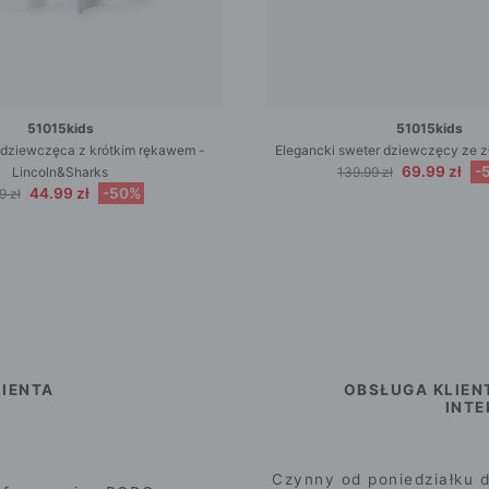
51015kids
51015kids
a dziewczęca z krótkim rękawem -
Elegancki sweter dziewczęcy ze z
69.99 zł
-
Lincoln&Sharks
139.99 zł
44.99 zł
-50%
9 zł
IENTA
OBSŁUGA KLIEN
INT
Czynny od poniedziałku d