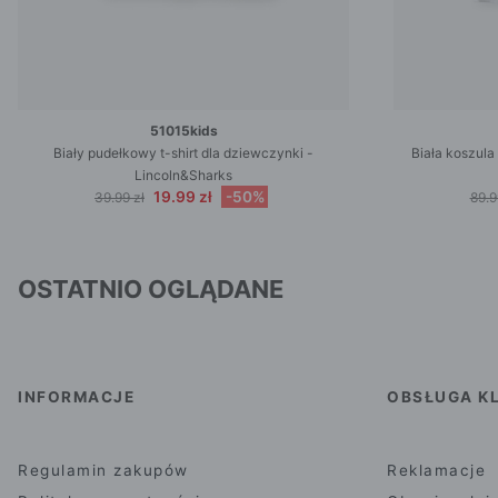
51015kids
Biały pudełkowy t-shirt dla dziewczynki -
Biała koszul
Lincoln&Sharks
19.99 zł
-50%
39.99 zł
89.9
OSTATNIO OGLĄDANE
INFORMACJE
OBSŁUGA KL
Regulamin zakupów
Reklamacje