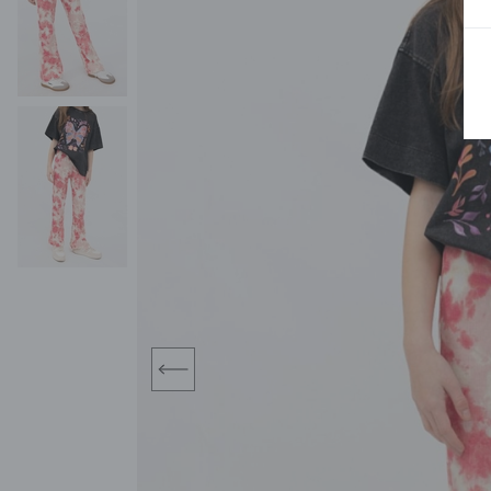
BLUZY
SPODENKI
SWETRY
T-SHIRTY
KOMBINEZONY I
POKAŻ WSZYSTKIE
POK
CZAPKI
KURTKI
SWETRY
SKARPETKI
JEANSY
SZORTY
KOMPLETY
SKARPETY/RAJSTOPY
CZAPKI
KOMPLETY DLA
NIEMOWLAKÓW-
DZIEWCZYNEK
RAMPERSY
prev
POKAŻ WSZYSTKIE