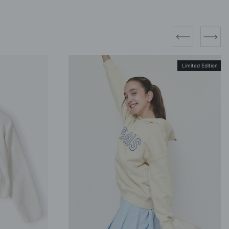
prev
next
Limited Edition