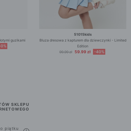
51015kids
łotymi guzikami
Bluza dresowa z kapturem dla dziewczynki - Limited
50%
Edition
59.99 zł
-40%
99.99 zł
TÓW SKLEPU
ERNETOWEGO
o piątku