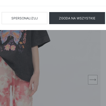
BIŻUTERIA
BIELIZN
AŻ WSZYSTKIE
SPERSONALIZUJ
ZGODA NA WSZYSTKIE
next