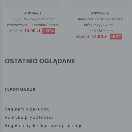
51015kids
51015kids
Biały pudełkowy t-shirt dla
Biała koszula dziewczęca z
dziewczynki - Lincoln&Sharks
krótkim rękawem -
19.99 zł
-50%
39.99 zł
Lincoln&Sharks
44.99 zł
-50%
89.99 zł
OSTATNIO OGLĄDANE
INFORMACJE
Regulamin zakupów
Polityka prywatności
Regulaminy konkursów i promocji