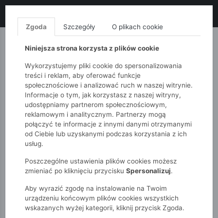
LIKWIDACJA KOLEKCJI!
+ ekstra
-10% z kodem: ALL10
(zakupy
od 120zł) 💣
KUP TERAZ!
Zgoda
Szczegóły
O plikach cookie
MONNARI
QUIOSQUE
FEMESTAGE
Niniejsza strona korzysta z plików cookie
Wykorzystujemy pliki cookie do spersonalizowania
treści i reklam, aby oferować funkcje
społecznościowe i analizować ruch w naszej witrynie.
Informacje o tym, jak korzystasz z naszej witryny,
udostępniamy partnerom społecznościowym,
reklamowym i analitycznym. Partnerzy mogą
połączyć te informacje z innymi danymi otrzymanymi
od Ciebie lub uzyskanymi podczas korzystania z ich
51015kids
Dziewczynki 7-12 lat
usług.
Legginsy dziewczęce z motylami
Poszczególne ustawienia plików cookies możesz
zmieniać po kliknięciu przycisku
Spersonalizuj
.
Aby wyrazić zgodę na instalowanie na Twoim
urządzeniu końcowym plików cookies wszystkich
wskazanych wyżej kategorii, kliknij przycisk Zgoda.