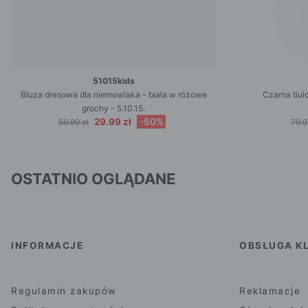
51015kids
Bluza dresowa dla niemowlaka - biała w różowe
Czarna tiul
grochy - 5.10.15.
29.99 zł
-50%
59.99 zł
79.9
OSTATNIO OGLĄDANE
INFORMACJE
OBSŁUGA KL
Regulamin zakupów
Reklamacje