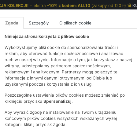
JA KOLEKCJI!
+ ekstra
-10% z kodem: ALL10
(zakupy od 120zł) 💣
K
Zgoda
Szczegóły
O plikach cookie
Niniejsza strona korzysta z plików cookie
NKI 7-12 LAT
CHŁOPCY 2-7 LAT
CHŁOPCY 7-12
Wykorzystujemy pliki cookie do spersonalizowania treści i
reklam, aby oferować funkcje społecznościowe i analizować
ruch w naszej witrynie. Informacje o tym, jak korzystasz z naszej
a z pomponem
E
IRTY
KOMPLETY
SPODNIE
T-SHIRTY
BEZRĘKAWN
T-SHIRTY
BEZRĘK
witryny, udostępniamy partnerom społecznościowym,
reklamowym i analitycznym. Partnerzy mogą połączyć te
Y I BLUZY Z
GINSY
SZORTY
KOSZULE
LEGGINSY
ZESTAWY
KOSZULE
SPODNI
informacje z innymi danymi otrzymanymi od Ciebie lub
UREM
DNIE
AKCESORIA
BLUZKI
SPODNIE
SZORTY
BLUZY I B
SPODNI
uzyskanymi podczas korzystania z ich usług.
TRY
SOWE
DRESOWE
KAPTUREM
BIELIZNA
BLUZY I BLUZY Z
AKCESORIA
JEANSY
Poszczególne ustawienia plików cookies możesz zmieniać po
ULE I BLUZKI
NSY
KAPTUREM
JEANSY
SWETRY
SKARPETKI I
KOMPL
CZAPKI, 
kliknięciu przycisku
Spersonalizuj
.
RAJSTOPY
KURTKI
KURTKI
DRESOW
KOMINY
KI
SUKIENKI
Aby wyrazić zgodę na instalowanie na Twoim urządzeniu
OZDOBY DO
SKARPET
CZKI
SPÓDNICZKI
końcowym plików cookies wszystkich wskazanych wyżej
WŁOSÓW
RAJSTO
kategorii, kliknij przycisk Zgoda.
KURTKI
POKAŻ WS
CZAPKI I
OZDOBY
AWNIKI
KAPELUSZE
WŁOSÓ
POKAŻ WSZYSTKIE