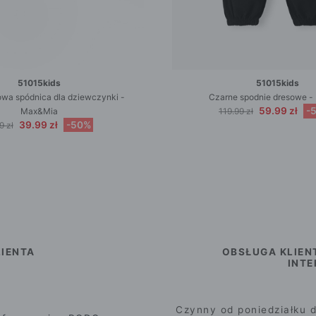
51015kids
51015kids
owa spódnica dla dziewczynki -
Czarne spodnie dresowe - 
59.99 zł
-
Max&Mia
119.99 zł
39.99 zł
-50%
9 zł
IENTA
OBSŁUGA KLIEN
INT
Czynny od poniedziałku d