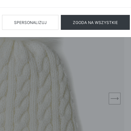
BIŻUTERIA
BIELIZN
AŻ WSZYSTKIE
SPERSONALIZUJ
ZGODA NA WSZYSTKIE
next