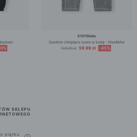
51015kids
bojówki
Spodnie chłopięce szare w kratę - Max&Mia
50%
59.99 zł
-45%
109.99 zł
TÓW SKLEPU
ERNETOWEGO
o piątku