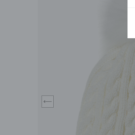
BLUZY
SPODENKI
SWETRY
T-SHIRTY
KOMBINEZONY I
POKAŻ WSZYSTKIE
POK
CZAPKI
KURTKI
SWETRY
SKARPETKI
JEANSY
SZORTY
KOMPLETY
SKARPETY/RAJSTOPY
CZAPKI
KOMPLETY DLA
NIEMOWLAKÓW-
DZIEWCZYNEK
RAMPERSY
prev
POKAŻ WSZYSTKIE