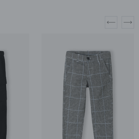
prev
next