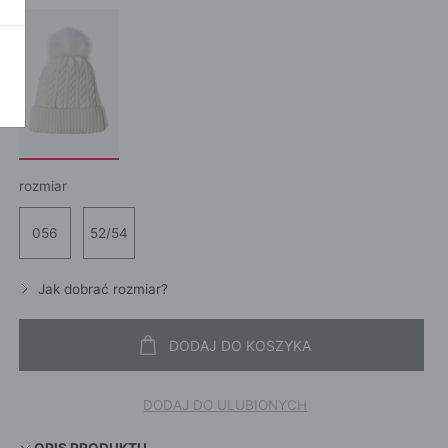
POKAŻ WSZ
A
rozmiar
056
52/54
Jak dobrać rozmiar?
DODAJ DO KOSZYKA
DODAJ DO ULUBIONYCH