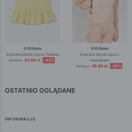
51015kids
51015kids
Koszulka dziewczęca z falbaną
Koszulka dziewczęca z
34.99 zł
-42%
59.99 zł
kokardkami
29.99 zł
-40%
49.99 zł
OSTATNIO OGLĄDANE
INFORMACJE