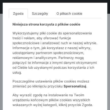
LIKWIDACJA KOLEKCJI!
+ ekstra
-10% z kodem: ALL10
(zakupy
od 120zł) 💣
KUP TERAZ!
Zgoda
Szczegóły
O plikach cookie
MONNARI
QUIOSQUE
FEMESTAGE
Niniejsza strona korzysta z plików cookie
Wykorzystujemy pliki cookie do spersonalizowania
treści i reklam, aby oferować funkcje
społecznościowe i analizować ruch w naszej witrynie.
Informacje o tym, jak korzystasz z naszej witryny,
udostępniamy partnerom społecznościowym,
reklamowym i analitycznym. Partnerzy mogą
połączyć te informacje z innymi danymi otrzymanymi
od Ciebie lub uzyskanymi podczas korzystania z ich
51015kids
Dziewczynki 7-12 lat
usług.
Koszulka ażurowa z krótkim rękawem dla dziewczynki
Poszczególne ustawienia plików cookies możesz
zmieniać po kliknięciu przycisku
Spersonalizuj
.
Aby wyrazić zgodę na instalowanie na Twoim
urządzeniu końcowym plików cookies wszystkich
wskazanych wyżej kategorii, kliknij przycisk Zgoda.