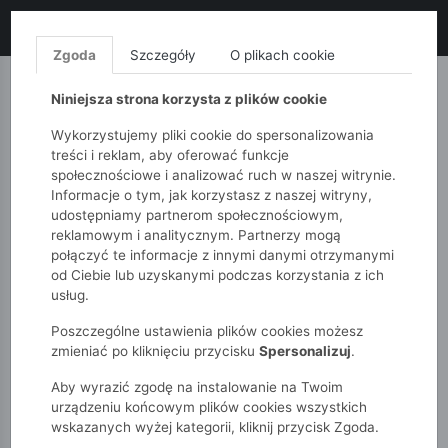
LIKWIDACJA KOLEKCJI!
+ ekstra
-10% z kodem: ALL10
(zakupy
od 120zł) 💣
KUP TERAZ!
Zgoda
Szczegóły
O plikach cookie
MONNARI
QUIOSQUE
FEMESTAGE
Niniejsza strona korzysta z plików cookie
Wykorzystujemy pliki cookie do spersonalizowania
treści i reklam, aby oferować funkcje
społecznościowe i analizować ruch w naszej witrynie.
Informacje o tym, jak korzystasz z naszej witryny,
udostępniamy partnerom społecznościowym,
reklamowym i analitycznym. Partnerzy mogą
połączyć te informacje z innymi danymi otrzymanymi
od Ciebie lub uzyskanymi podczas korzystania z ich
51015kids
Dziewczynki 7-12 lat
usług.
Koszulka na ramiączkach z kokardkami
Poszczególne ustawienia plików cookies możesz
zmieniać po kliknięciu przycisku
Spersonalizuj
.
Aby wyrazić zgodę na instalowanie na Twoim
urządzeniu końcowym plików cookies wszystkich
wskazanych wyżej kategorii, kliknij przycisk Zgoda.