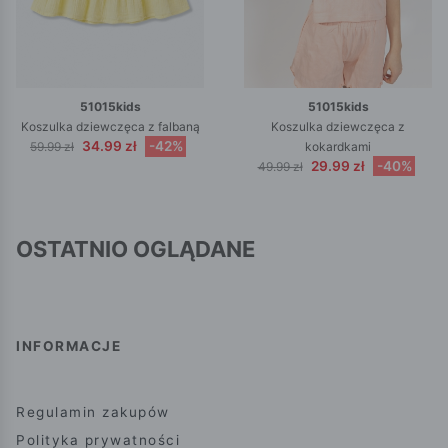
51015kids
51015kids
Koszulka dziewczęca z falbaną
Koszulka dziewczęca z
34.99 zł
-42%
59.99 zł
kokardkami
29.99 zł
-40%
49.99 zł
OSTATNIO OGLĄDANE
INFORMACJE
Regulamin zakupów
Polityka prywatności