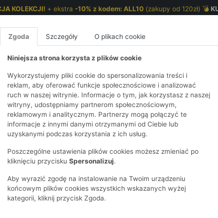
JA KOLEKCJI!
+ ekstra
-10% z kodem: ALL10
(zakupy od 120zł) 💣
K
Zgoda
Szczegóły
O plikach cookie
Niniejsza strona korzysta z plików cookie
NKI 7-12 LAT
CHŁOPCY 2-7 LAT
CHŁOPCY 7-12
Wykorzystujemy pliki cookie do spersonalizowania treści i
reklam, aby oferować funkcje społecznościowe i analizować
ruch w naszej witrynie. Informacje o tym, jak korzystasz z naszej
falbaną
E
IRTY
KOMPLETY
SPODNIE
T-SHIRTY
BEZRĘKAWN
T-SHIRTY
BEZRĘK
witryny, udostępniamy partnerom społecznościowym,
reklamowym i analitycznym. Partnerzy mogą połączyć te
Y I BLUZY Z
GINSY
SZORTY
KOSZULE
LEGGINSY
ZESTAWY
KOSZULE
SPODNI
informacje z innymi danymi otrzymanymi od Ciebie lub
UREM
DNIE
AKCESORIA
BLUZKI
SPODNIE
SZORTY
BLUZY I B
SPODNI
uzyskanymi podczas korzystania z ich usług.
TRY
SOWE
DRESOWE
KAPTUREM
BIELIZNA
BLUZY I BLUZY Z
AKCESORIA
JEANSY
Poszczególne ustawienia plików cookies możesz zmieniać po
ULE I BLUZKI
NSY
KAPTUREM
JEANSY
SWETRY
SKARPETKI I
KOMPL
CZAPKI, 
kliknięciu przycisku
Spersonalizuj
.
RAJSTOPY
KURTKI
KURTKI
DRESOW
KOMINY
KI
SUKIENKI
Aby wyrazić zgodę na instalowanie na Twoim urządzeniu
OZDOBY DO
SKARPET
CZKI
SPÓDNICZKI
końcowym plików cookies wszystkich wskazanych wyżej
WŁOSÓW
RAJSTO
kategorii, kliknij przycisk Zgoda.
KURTKI
POKAŻ WS
CZAPKI I
OZDOBY
AWNIKI
KAPELUSZE
WŁOSÓ
POKAŻ WSZYSTKIE