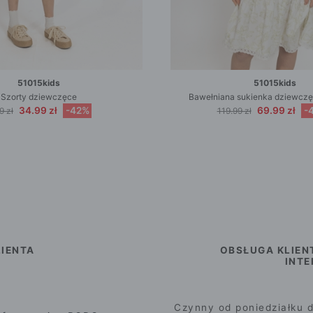
51015kids
51015kids
Szorty dziewczęce
Bawełniana sukienka dziewczę
34.99 zł
-42%
69.99 zł
-
9 zł
119.99 zł
IENTA
OBSŁUGA KLIEN
INT
Czynny od poniedziałku d