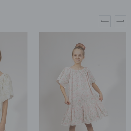
prev
next