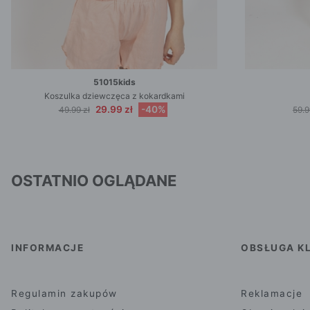
51015kids
Koszulka dziewczęca z kokardkami
29.99 zł
-40%
49.99 zł
59.9
OSTATNIO OGLĄDANE
INFORMACJE
OBSŁUGA KL
Regulamin zakupów
Reklamacje