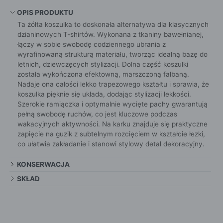
OPIS PRODUKTU
Ta żółta koszulka to doskonała alternatywa dla klasycznych
dzianinowych T-shirtów. Wykonana z tkaniny bawełnianej,
łączy w sobie swobodę codziennego ubrania z
wyrafinowaną strukturą materiału, tworząc idealną bazę do
letnich, dziewczęcych stylizacji. Dolna część koszulki
została wykończona efektowną, marszczoną falbaną.
Nadaje ona całości lekko trapezowego kształtu i sprawia, że
koszulka pięknie się układa, dodając stylizacji lekkości.
Szerokie ramiączka i optymalnie wycięte pachy gwarantują
pełną swobodę ruchów, co jest kluczowe podczas
wakacyjnych aktywności. Na karku znajduje się praktyczne
zapięcie na guzik z subtelnym rozcięciem w kształcie łezki,
co ułatwia zakładanie i stanowi stylowy detal dekoracyjny.
KONSERWACJA
SKŁAD