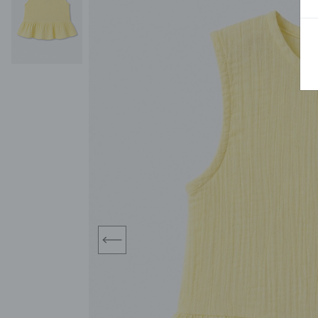
BLUZY
SPODENKI
SWETRY
T-SHIRTY
KOMBINEZONY I
POKAŻ WSZYSTKIE
POK
CZAPKI
KURTKI
SWETRY
SKARPETKI
JEANSY
SZORTY
KOMPLETY
SKARPETY/RAJSTOPY
CZAPKI
KOMPLETY DLA
NIEMOWLAKÓW-
DZIEWCZYNEK
RAMPERSY
prev
POKAŻ WSZYSTKIE