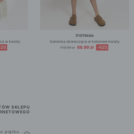
51015kids
ca w kwiaty
Sukienka dziewczęca w kolorowe kwiaty
42%
69.99 zł
-42%
119.99 zł
TÓW SKLEPU
ERNETOWEGO
o piątku