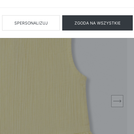
BIŻUTERIA
BIELIZN
AŻ WSZYSTKIE
SPERSONALIZUJ
ZGODA NA WSZYSTKIE
next