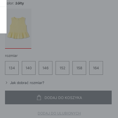
kolor:
żółty
POKAŻ WSZ
A
rozmiar
134
140
146
152
158
164
Jak dobrać rozmiar?
DODAJ DO KOSZYKA
DODAJ DO ULUBIONYCH