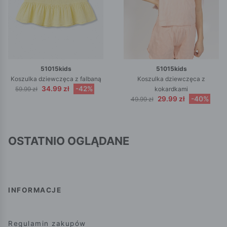
51015kids
51015kids
Koszulka dziewczęca z falbaną
Koszulka dziewczęca z
34.99 zł
-42%
59.99 zł
kokardkami
29.99 zł
-40%
49.99 zł
OSTATNIO OGLĄDANE
INFORMACJE
Regulamin zakupów