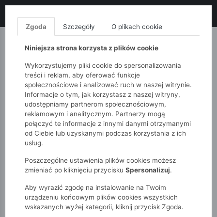
LIKWIDACJA KOLEKCJI!
+ ekstra
-10% z kodem: ALL10
(zakupy
od 120zł) 💣
KUP TERAZ!
Zgoda
Szczegóły
O plikach cookie
MONNARI
QUIOSQUE
FEMESTAGE
Niniejsza strona korzysta z plików cookie
Wykorzystujemy pliki cookie do spersonalizowania
treści i reklam, aby oferować funkcje
społecznościowe i analizować ruch w naszej witrynie.
Informacje o tym, jak korzystasz z naszej witryny,
udostępniamy partnerom społecznościowym,
reklamowym i analitycznym. Partnerzy mogą
połączyć te informacje z innymi danymi otrzymanymi
od Ciebie lub uzyskanymi podczas korzystania z ich
51015kids
Dziewczynki 7-12 lat
usług.
Szorty dziewczęce w pasy
Poszczególne ustawienia plików cookies możesz
zmieniać po kliknięciu przycisku
Spersonalizuj
.
Aby wyrazić zgodę na instalowanie na Twoim
urządzeniu końcowym plików cookies wszystkich
wskazanych wyżej kategorii, kliknij przycisk Zgoda.