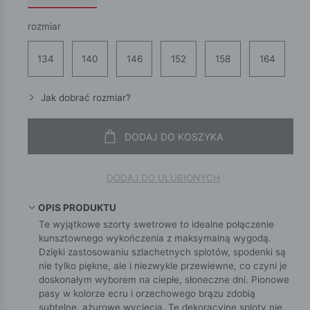
rozmiar
134
140
146
152
158
164
Jak dobrać rozmiar?
DODAJ DO KOSZYKA
DODAJ DO ULUBIONYCH
OPIS PRODUKTU
Te wyjątkowe szorty swetrowe to idealne połączenie
kunsztownego wykończenia z maksymalną wygodą.
Dzięki zastosowaniu szlachetnych splotów, spodenki są
nie tylko piękne, ale i niezwykle przewiewne, co czyni je
doskonałym wyborem na ciepłe, słoneczne dni. Pionowe
pasy w kolorze ecru i orzechowego brązu zdobią
subtelne, ażurowe wycięcia. Te dekoracyjne sploty nie