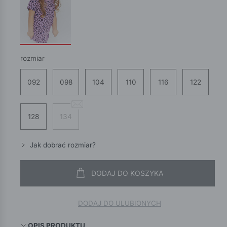
rozmiar
092
098
104
110
116
122
128
134
Jak dobrać rozmiar?
DODAJ DO KOSZYKA
DODAJ DO ULUBIONYCH
OPIS PRODUKTU