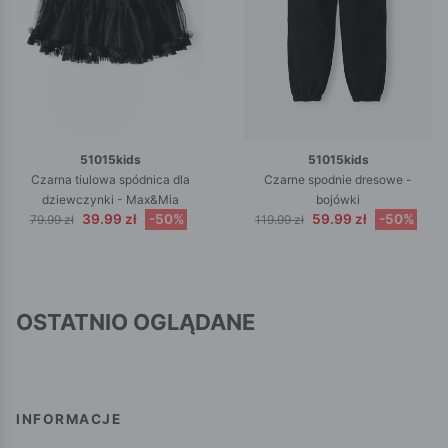
51015kids
51015kids
Czarna tiulowa spódnica dla
Czarne spodnie dresowe -
dziewczynki - Max&Mia
bojówki
39.99 zł
-50%
59.99 zł
-50%
79.99 zł
119.99 zł
OSTATNIO OGLĄDANE
INFORMACJE