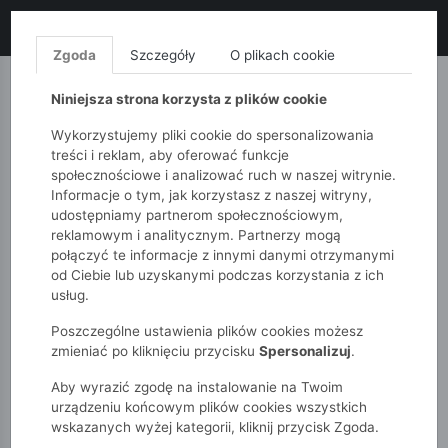
LIKWIDACJA KOLEKCJI!
+ ekstra
-10% z kodem: ALL10
(zakupy
od 120zł) 💣
KUP TERAZ!
Zgoda
Szczegóły
O plikach cookie
MONNARI
QUIOSQUE
FEMESTAGE
Niniejsza strona korzysta z plików cookie
Wykorzystujemy pliki cookie do spersonalizowania
treści i reklam, aby oferować funkcje
społecznościowe i analizować ruch w naszej witrynie.
Informacje o tym, jak korzystasz z naszej witryny,
udostępniamy partnerom społecznościowym,
reklamowym i analitycznym. Partnerzy mogą
połączyć te informacje z innymi danymi otrzymanymi
od Ciebie lub uzyskanymi podczas korzystania z ich
51015kids
Dziewczynki 2-7 lat
usług.
Fioletowa koszulka w panterkę - Limited Edition
Poszczególne ustawienia plików cookies możesz
zmieniać po kliknięciu przycisku
Spersonalizuj
.
Aby wyrazić zgodę na instalowanie na Twoim
urządzeniu końcowym plików cookies wszystkich
wskazanych wyżej kategorii, kliknij przycisk Zgoda.