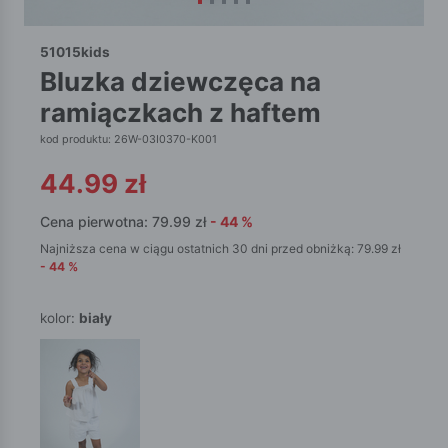
51015kids
bluzka dziewczęca na
ramiączkach z haftem
kod produktu: 26W-03I0370-K001
44.99
zł
Cena pierwotna:
79.99
zł
-
44
%
Najniższa cena w ciągu ostatnich 30 dni przed obniżką:
79.99
zł
-
44
%
kolor:
biały