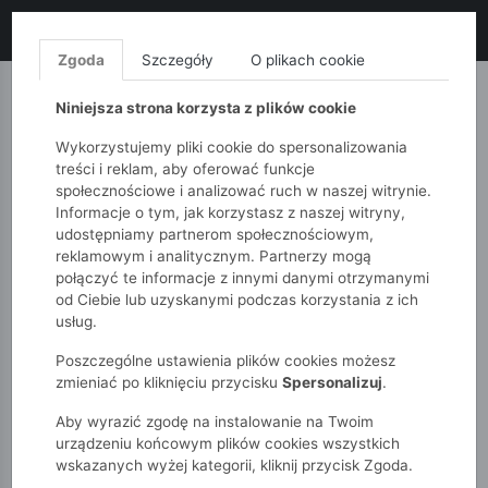
LIKWIDACJA KOLEKCJI!
+ ekstra
-10% z kodem: ALL10
(zakupy
od 120zł) 💣
KUP TERAZ!
Zgoda
Szczegóły
O plikach cookie
MONNARI
QUIOSQUE
FEMESTAGE
Niniejsza strona korzysta z plików cookie
Wykorzystujemy pliki cookie do spersonalizowania
treści i reklam, aby oferować funkcje
społecznościowe i analizować ruch w naszej witrynie.
Informacje o tym, jak korzystasz z naszej witryny,
udostępniamy partnerom społecznościowym,
reklamowym i analitycznym. Partnerzy mogą
połączyć te informacje z innymi danymi otrzymanymi
od Ciebie lub uzyskanymi podczas korzystania z ich
51015kids
Dziewczynki 2-7 lat
usług.
Bluzka dziewczęca na ramiączkach z haftem
Poszczególne ustawienia plików cookies możesz
zmieniać po kliknięciu przycisku
Spersonalizuj
.
Aby wyrazić zgodę na instalowanie na Twoim
urządzeniu końcowym plików cookies wszystkich
wskazanych wyżej kategorii, kliknij przycisk Zgoda.