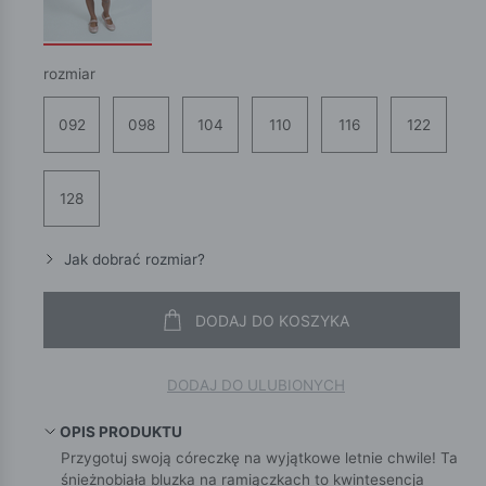
rozmiar
092
098
104
110
116
122
128
Jak dobrać rozmiar?
DODAJ DO KOSZYKA
DODAJ DO ULUBIONYCH
OPIS PRODUKTU
Przygotuj swoją córeczkę na wyjątkowe letnie chwile! Ta
śnieżnobiała bluzka na ramiączkach to kwintesencja