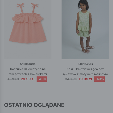
51015kids
51015kids
Koszulka dziewczęca na
Koszulka dziewczęca bez
ramiączkach z kokardkami
rękawów z motywem roślinnym
29.99 zł
-40%
19.99 zł
-43%
49.99 zł
34.99 zł
OSTATNIO OGLĄDANE