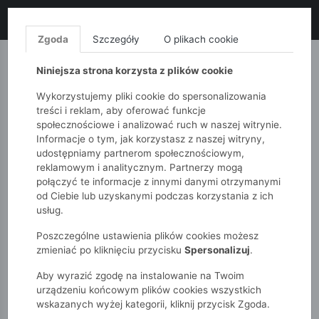
LIKWIDACJA KOLEKCJI!
+ ekstra
-10% z kodem: ALL10
(zakupy
od 120zł) 💣
KUP TERAZ!
Zgoda
Szczegóły
O plikach cookie
MONNARI
QUIOSQUE
FEMESTAGE
Niniejsza strona korzysta z plików cookie
Wykorzystujemy pliki cookie do spersonalizowania
treści i reklam, aby oferować funkcje
społecznościowe i analizować ruch w naszej witrynie.
Informacje o tym, jak korzystasz z naszej witryny,
udostępniamy partnerom społecznościowym,
reklamowym i analitycznym. Partnerzy mogą
połączyć te informacje z innymi danymi otrzymanymi
od Ciebie lub uzyskanymi podczas korzystania z ich
51015kids
Dziewczynki 2-7 lat
usług.
Legginsy dziewczęce 1/2 w kwiaty
Poszczególne ustawienia plików cookies możesz
zmieniać po kliknięciu przycisku
Spersonalizuj
.
Aby wyrazić zgodę na instalowanie na Twoim
urządzeniu końcowym plików cookies wszystkich
wskazanych wyżej kategorii, kliknij przycisk Zgoda.