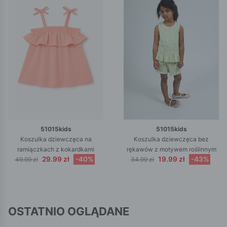
51015kids
51015kids
Koszulka dziewczęca na
Koszulka dziewczęca bez
ramiączkach z kokardkami
rękawów z motywem roślinnym
29.99 zł
-40%
19.99 zł
-43%
49.99 zł
34.99 zł
OSTATNIO OGLĄDANE