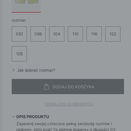
rozmiar
092
098
104
110
116
122
128
Jak dobrać rozmiar?
DODAJ DO KOSZYKA
DODAJ DO ULUBIONYCH
OPIS PRODUKTU
Zapewnij swojej córeczce pełną swobodę ruchów i
radosny, letni look! Te zielone legginsy o długości 1/2,