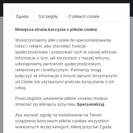
LIKWIDACJA KOLEKCJI!
+ ekstra
-10% z kodem: ALL10
(zakupy
od 120zł) 💣
KUP TERAZ!
Zgoda
Szczegóły
O plikach cookie
MONNARI
QUIOSQUE
FEMESTAGE
Niniejsza strona korzysta z plików cookie
Wykorzystujemy pliki cookie do spersonalizowania
treści i reklam, aby oferować funkcje
społecznościowe i analizować ruch w naszej witrynie.
Informacje o tym, jak korzystasz z naszej witryny,
udostępniamy partnerom społecznościowym,
reklamowym i analitycznym. Partnerzy mogą
połączyć te informacje z innymi danymi otrzymanymi
od Ciebie lub uzyskanymi podczas korzystania z ich
51015kids
Dziewczynki 2-7 lat
usług.
Szorty dziewczęce w kwiaty
Poszczególne ustawienia plików cookies możesz
zmieniać po kliknięciu przycisku
Spersonalizuj
.
Aby wyrazić zgodę na instalowanie na Twoim
urządzeniu końcowym plików cookies wszystkich
wskazanych wyżej kategorii, kliknij przycisk Zgoda.