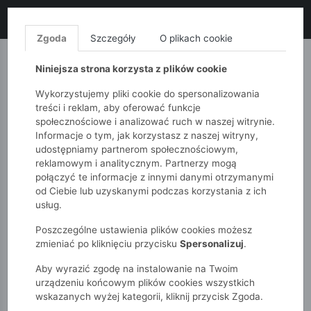
LIKWIDACJA KOLEKCJI!
+ ekstra
-10% z kodem: ALL10
(zakupy
od 120zł) 💣
KUP TERAZ!
Zgoda
Szczegóły
O plikach cookie
MONNARI
QUIOSQUE
FEMESTAGE
Niniejsza strona korzysta z plików cookie
Wykorzystujemy pliki cookie do spersonalizowania
treści i reklam, aby oferować funkcje
społecznościowe i analizować ruch w naszej witrynie.
Informacje o tym, jak korzystasz z naszej witryny,
udostępniamy partnerom społecznościowym,
reklamowym i analitycznym. Partnerzy mogą
połączyć te informacje z innymi danymi otrzymanymi
od Ciebie lub uzyskanymi podczas korzystania z ich
51015kids
Dziewczynki 2-7 lat
usług.
Sukienka dziewczęca z falbaną
Poszczególne ustawienia plików cookies możesz
zmieniać po kliknięciu przycisku
Spersonalizuj
.
Aby wyrazić zgodę na instalowanie na Twoim
urządzeniu końcowym plików cookies wszystkich
wskazanych wyżej kategorii, kliknij przycisk Zgoda.