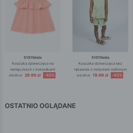
51015kids
51015kids
Koszulka dziewczęca na
Koszulka dziewczęca bez
ramiączkach z kokardkami
rękawów z motywem roślinnym
29.99 zł
-40%
19.99 zł
-43%
49.99 zł
34.99 zł
OSTATNIO OGLĄDANE