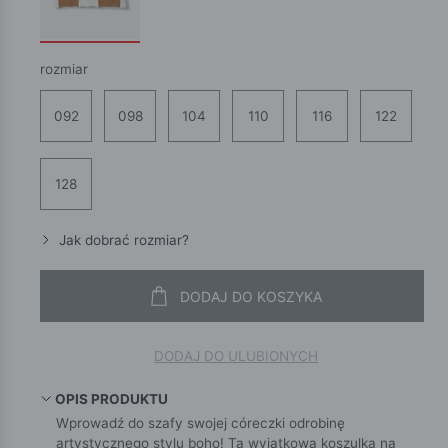
rozmiar
092
098
104
110
116
122
128
Jak dobrać rozmiar?
DODAJ DO KOSZYKA
DODAJ DO ULUBIONYCH
OPIS PRODUKTU
Wprowadź do szafy swojej córeczki odrobinę
artystycznego stylu boho! Ta wyjątkowa koszulka na