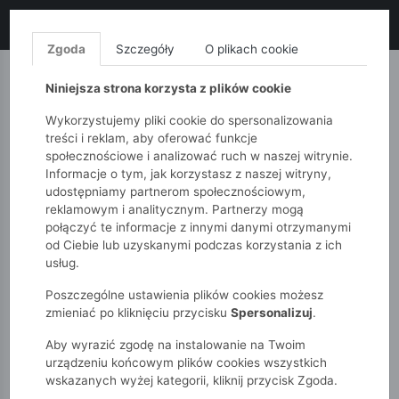
LIKWIDACJA KOLEKCJI!
+ ekstra
-10% z kodem: ALL10
(zakupy
od 120zł) 💣
KUP TERAZ!
Zgoda
Szczegóły
O plikach cookie
MONNARI
QUIOSQUE
FEMESTAGE
Niniejsza strona korzysta z plików cookie
Wykorzystujemy pliki cookie do spersonalizowania
treści i reklam, aby oferować funkcje
społecznościowe i analizować ruch w naszej witrynie.
Informacje o tym, jak korzystasz z naszej witryny,
udostępniamy partnerom społecznościowym,
reklamowym i analitycznym. Partnerzy mogą
połączyć te informacje z innymi danymi otrzymanymi
od Ciebie lub uzyskanymi podczas korzystania z ich
51015kids
Dziewczynki 2-7 lat
usług.
Dzianinowy top dziewczęcy w paski z kokardkami
Poszczególne ustawienia plików cookies możesz
zmieniać po kliknięciu przycisku
Spersonalizuj
.
Aby wyrazić zgodę na instalowanie na Twoim
urządzeniu końcowym plików cookies wszystkich
wskazanych wyżej kategorii, kliknij przycisk Zgoda.