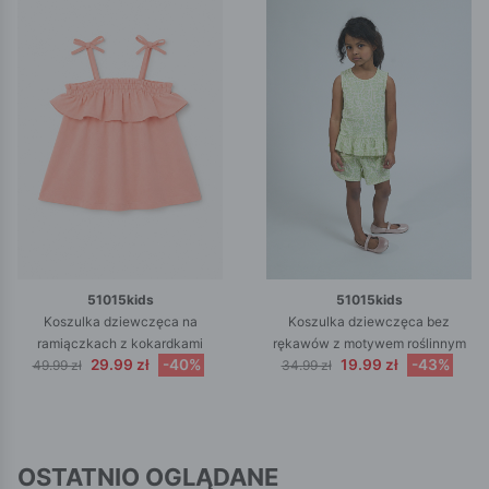
51015kids
51015kids
Koszulka dziewczęca na
Koszulka dziewczęca bez
ramiączkach z kokardkami
rękawów z motywem roślinnym
29.99 zł
-40%
19.99 zł
-43%
49.99 zł
34.99 zł
OSTATNIO OGLĄDANE