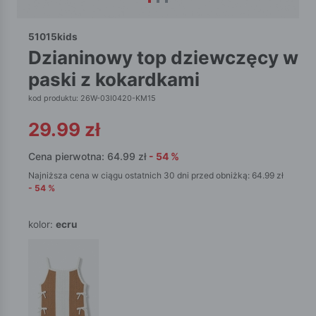
51015kids
dzianinowy top dziewczęcy w
paski z kokardkami
kod produktu: 26W-03I0420-KM15
29.99
zł
Cena pierwotna:
64.99
zł
-
54
%
Najniższa cena w ciągu ostatnich 30 dni przed obniżką:
64.99
zł
-
54
%
kolor:
ecru