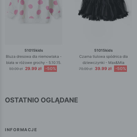
51015kids
51015kids
Bluza dresowa dla niemowlaka -
Czarna tiulowa spódnica dla
biała w różowe grochy - 5.10.15.
dziewczynki - Max&Mia
29.99 zł
-50%
39.99 zł
-50%
59.99 zł
79.99 zł
OSTATNIO OGLĄDANE
INFORMACJE