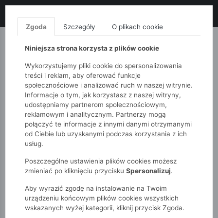
LIKWIDACJA KOLEKCJI!
+ ekstra
-10% z kodem: ALL10
(zakupy
od 120zł) 💣
KUP TERAZ!
Zgoda
Szczegóły
O plikach cookie
MONNARI
QUIOSQUE
FEMESTAGE
Niniejsza strona korzysta z plików cookie
Wykorzystujemy pliki cookie do spersonalizowania
treści i reklam, aby oferować funkcje
społecznościowe i analizować ruch w naszej witrynie.
Informacje o tym, jak korzystasz z naszej witryny,
udostępniamy partnerom społecznościowym,
reklamowym i analitycznym. Partnerzy mogą
połączyć te informacje z innymi danymi otrzymanymi
od Ciebie lub uzyskanymi podczas korzystania z ich
51015kids
Dziewczynki 2-7 lat
usług.
Spódniczka dziewczęca z haftem
Poszczególne ustawienia plików cookies możesz
zmieniać po kliknięciu przycisku
Spersonalizuj
.
Aby wyrazić zgodę na instalowanie na Twoim
urządzeniu końcowym plików cookies wszystkich
wskazanych wyżej kategorii, kliknij przycisk Zgoda.